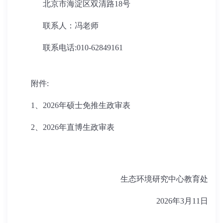
北京市
海淀区双清路
18
号
联系人：
冯老师
联系电话
:010-62849161
附件
:
1
、
202
6
年硕士免推生政审表
2
、
202
6
年直博生政审表
生态环境研究中心教育处
202
6
年
3
月
11
日