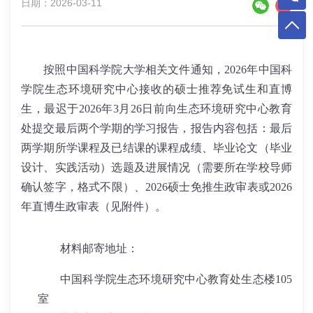
日期：2026-03-11
按照
中国科学院大学
相关文件通知，
20
2
6
年中国科
学院生态环境研究中心接收的
硕士
推荐免试生
和直博
生
，最迟于
20
2
6
年
3
月
2
6
日前向生态
环境研究
中心
教育
处
提交最后两个学期的学习报告，报告内容包括：最后
两学期所学课程及已结课的课程成绩、毕业论文（毕业
设计、实践活动）选题及进展情况
（需要所在学校导师
确认签字，格式不限）
、
202
6
硕士免推生政审表或
202
6
年直博生政审表（见附件）
。
材料邮寄地址：
中国科学院生态环境研究中心教育处生态楼
105
室