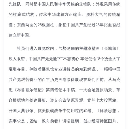
先锋队，同时是中国人民和中华民族的先锋队；外观采用传统
的柱廊式结构，传承中华建筑方正端庄、质朴大气的传统精
髓；东西两面的28根圆柱，象征中国共产党经过28年浴血奋战
建立新中国。
社员们进入展览馆内，气势磅礴的主题漆壁画《长城颂》
映入眼帘，中国共产党党徽下“不忘初心 牢记使命”8个烫金大字
璀璨夺目。伴随着展览馆专业讲解员的精彩解说，一幅幅中国
共产党艰苦奋斗的百年历史画卷徐徐展现在我们面前。从马克
思《布鲁塞尔笔记》第四笔记本手稿、一大会址复原场景、革
命根据地的创建展板、遵义会议复原景观、党的七大投票箱、
开国大典影像、抗美援朝战争中使用过的武器、《解放思想，
实事求是，团结一致向前看》讲话提纲、创办经济特区图片、