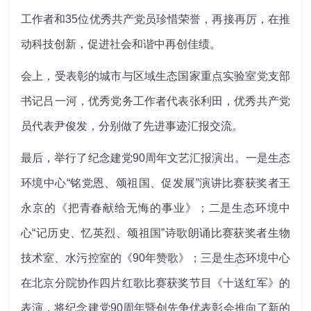
工作者和35位优秀共产党员珍惜荣誉，再接再厉，在推
动科技创新，促进社会和谐中再创佳绩。
会上，受表彰的城市与区域生态国家重点实验室党支部
书记吕一河，优秀党务工作者代表张利田，优秀共产党
员代表尹俊发，分别做了先进事迹汇报交流。
最后，举行了纪念建党90周年文艺汇报演出。一是生态
环境中心“铭党恩、颂祖国、促发展”演讲比赛获奖者王
永京的《把青春献给无悔的事业》；二是生态环境中
心“记历史、忆英烈、颂祖国”诗歌朗诵比赛获奖者生物
技术室、水污控室的《90年赞歌》；三是生态环境中心
在北京分院协作四片红歌比赛获奖节目《十送红军》的
表演，将纪念建党90周年暨创先争优表彰会推向了新的