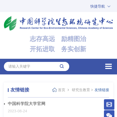
快捷导航
中国科学院
ARP
邮箱
内网办公
志存高远 励精图治
ENGLISH
开拓进取 务实创新
友情链接
首页
研究生教育
友情链接
中国科学院大学官网
2023-08-24