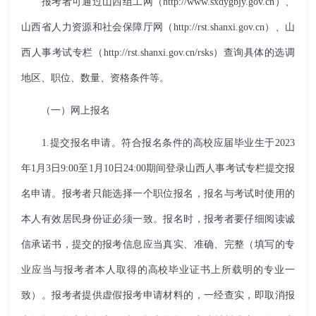
报考者可通过山西组工网（
http://www.sxdygbjy.gov.cn
）、
山西省人力资源和社会保障厅网（
http://rst.shanxi.gov.cn
）、山
西人事考试专栏（
http://rst.shanxi.gov.cn/rsks
）查询具体的选调
地区、职位、数量、资格条件等。
（一）网上报名
1.
提交报名申请。符合报名条件的高校应届毕业生于
2023
年
1
月
3
日
9:00
至
1
月
10
日
24:00
期间登录山西人事考试专栏提交报
名申请。报考者只能选择一个职位报名，报名与考试时使用的
本人有效居民身份证必须一致。报名时，报考者要仔细阅读诚
信承诺书，提交的报考信息应当真实、准确、完整（填写的专
业应当与报考者本人取得的高校毕业证书上所载明的专业一
致）。报考者提供虚假报考申请材料的，一经查实，即取消报