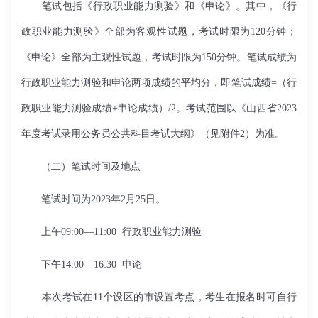
笔试包括《行政职业能力测验》和《申论》。其中，《行
政职业能力测验》全部为客观性试题，考试时限为
120
分钟；
《申论》全部为主观性试题，考试时限为
150
分钟。笔试成绩为
行政职业能力测验和申论两项成绩的平均分，即笔试成绩
=
（行
政职业能力测验成绩
+
申论成绩）
/2
。考试范围以《山西省
2023
年度考试录用公务员公共科目考试大纲》（见附件
2
）为准。
（二）笔试时间及地点
笔试时间为
2023
年
2
月
25
日。
上午
09:00
—
11:00
行政职业能力测验
下午
14:00
—
16:30
申论
本次考试在
11
个设区的市设置考点，考生在报名时可自行