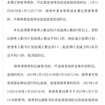
未通过资格审查的，可以更改报考信息或改报其他职位；
1
月
11
日
00:00
至
1
月
12
日
17:00
，报考申请未审查或未通过资格审查
的，不能再更改报考信息或改报其他职位。
本次选调要求报考人数达到计划选调人数的
3
倍以上。若职
位报考人数与计划选调人数达不到
3:1
的，相应减少选调计划，
使报考人数与计划选调人数达到
3:1
；如选调计划减少到
1
名仍
达不到
3:1
的，取消该职位。
报考者报考职位被取消的，可改报其他符合条件的职位。
改报时间为：
2023
年
1
月
15
日
14:00
至
1
月
16
日
12:00
。报考者可登
录原报名网站进行职位改报。改报资格审查时间为：
2023
年
1
月
15
日
14:00
至
1
月
16
日
18:00
。资格审查结果可于
2023
年
1
月
17
日
12:00
前查询。报考职位被取消后未改报其他职位的或改报其他