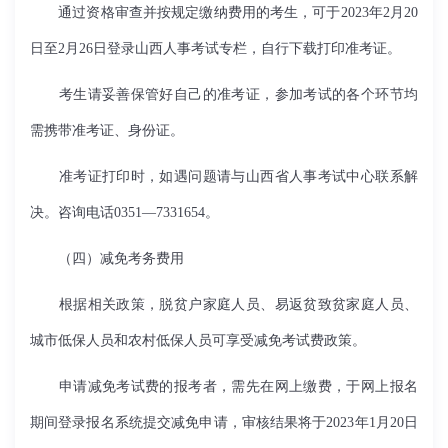
通过资格审查并按规定缴纳费用的考生，可于
2023
年
2
月
20
日至
2
月
26
日登录山西人事考试专栏，自行下载打印准考证。
考生请妥善保管好自己的准考证，参加考试的各个环节均
需携带准考证、身份证。
准考证打印时，如遇问题请与山西省人事考试中心联系解
决。咨询电话
0351
—
7331654
。
（四）减免考务费用
根据相关政策，脱贫户家庭人员、易返贫致贫家庭人员、
城市低保人员和农村低保人员可享受减免考试费政策。
申请减免考试费的报考者，需先在网上缴费，于网上报名
期间登录报名系统提交减免申请，审核结果将于
2023
年
1
月
20
日