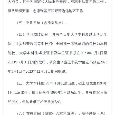
大抱负，甘于为国家和人民服务奉献，有志于从事党政工作，
服从组织安排，志愿到基层和艰苦边远地区工作。
（三）中共党员（含预备党员）。
（四）学习成绩优良，具有全日制大学本科及以上学历学
位，且参加普通高等学校招生全国统一考试录取的院校为本科
院校。大学本科生毕业证书及学位证书须在
2023
年
1
月
1
日至
2023
年
7
月
31
日期间取得，研究生毕业证书及学位证书须在
2023
年
1
月
1
日至
2023
年
12
月
31
日期间取得。
（五）大学本科生
1997
年
1
月以后出生，硕士研究生
1994
年
1
月以后出生，博士研究生
1990
年
1
月以后出生。具有参军入伍
经历的，年龄要求可相应放宽
2
岁。
（六）在校期间（研究生含本科阶段），获得过院（系）