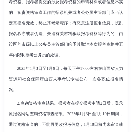
考资格。报考者提交的涉及报考资格的申请材料或者信息不实
的，负责资格审查工作的招录机关或者公务员主管部门应当认
定其报名无效，终止其考录程序；有恶意注册报名信息，扰乱
报名秩序或者伪造、变造有关材料骗取报考资格等行为的，由
设区的市级以上公务员主管部门给予其取消本次报考资格并五
年内限制报考公务员的处理。
2023
年
1
月
3
日至
1
月
9
日，每天下午
17:00
左右在山西省人力
资源和社会保障厅山西人事考试专栏公布一次各职位报名情
况。
2.
查询资格审查结果。报考者在提交报考申请
2
日后，登录
原报名网站查询资格审查结果。
2023
年
1
月
3
日至
1
月
10
日期间，
通过资格审查的，不能再更改报考信息；
1
月
10
日前尚未审查或