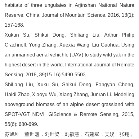
habitats of three ungulates in Arjinshan National Nature
Reserve, China. Journal of Mountain Science, 2016, 13(1):
157-168.
Xukun Su, Shikui Dong, Shiliang Liu, Arthur Philip
Crachnell, Yong Zhang, Xuexia Wang, Liu Guohua. Using
an unmanned aerial vehichle (UAV) to study wild yak in the
highest desert in the world. International Journal of Remote
Sensing. 2018, 39(15-16):5490-5503.
Shiliang Liu, Xuku Su, Shikui Dong, Fangyan Cheng,
Haidi Zhao, Xiaoyu Wu, Xiang Zhang, Junran Li. Modeling
aboveground biomass of an alpine desert grassland with
SPOT-VGT NDVI. GIScience & Remote Sensing, 2015,
55(6): 680-699.
苏旭坤，董世魁，刘世梁，刘颖慧，石建斌，吴娱，张翔，