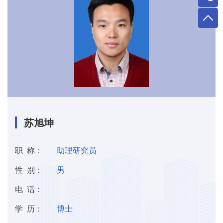
苏旭坤
职 称：
助理研究员
性 别：
男
电 话：
学 历：
博士