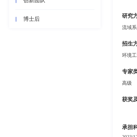
创新团队
研究
博士后
流域系
招生
环境工
专家
高级
获奖
承担
2023/1