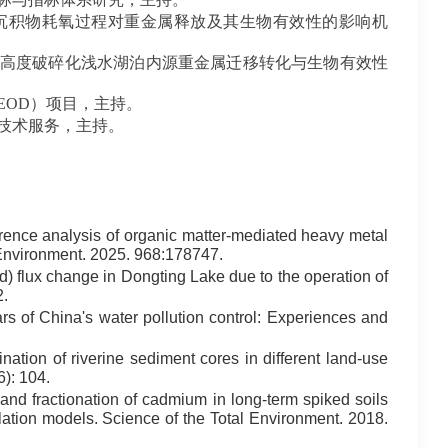
沉积物耗氧过程对重金属释放及其生物有效性的影响机
高度破碎化浅水湖泊内源重金属迁移转化与生物有效性
EOD
）项目，主持。
技术服务，主持。
rence analysis of organic matter-mediated heavy metal
l Environment. 2025. 968:178747.
d) flux change in Dongting Lake due to the operation of
.
 of China's water pollution control: Experiences and
tion of riverine sediment cores in different land-use
): 104.
 and fractionation of cadmium in long-term spiked soils
ulation models. Science of the Total Environment. 2018.