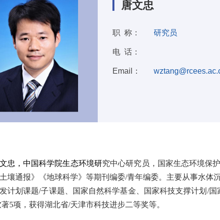
唐文忠
职 称：
研究员
电 话：
Email：
wztang@rcees.ac.
：
文忠，中国科学院生态环境研
究中心研究员，国家生态环境保
土壤通报》《地球科学》等期刊编委
/
青年编委。主要从事水体
发计划课题
/
子课题、国家自然科学基金、国家科技支撑计划
/
国
软著
5
项，获得湖北省
/
天津市科技进步二等奖等。