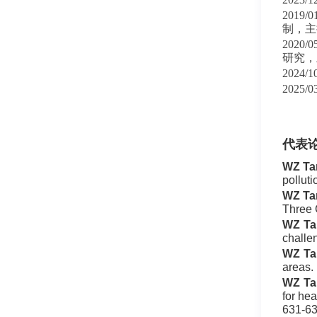
2019/0
制，主
2020/0
研究，
2024/1
2025/0
代表
WZ Ta
pollut
WZ Ta
Three 
WZ Ta
chall
WZ Ta
areas.
WZ Ta
for he
631-63