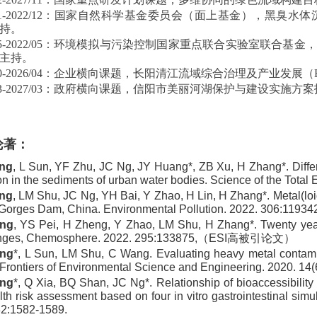
1-2022/12
：国家自然科学基金委员会（面上基金），黑臭水体
持。
5-2022/05
：环境模拟与污染控制国家重点联合实验室联合基金，
主持。
0-2026/04
：企业横向课题，长阳清江流域综合治理及产业发展（
3-2027/03
：政府横向课题，信阳市美丽河湖保护与建设实施方案
论著：
ng
, L Sun, YF Zhu, JC Ng, JY Huang*, ZB Xu, H Zhang*. Diffe
ion in the sediments of urban water bodies. Science of the Tota
ng
, LM Shu, JC Ng, YH Bai, Y Zhao, H Lin, H Zhang*. Metal(loi
Gorges Dam, China. Environmental Pollution. 2022. 306:119342
ng
, YS Pei, H Zheng, Y Zhao, LM Shu, H Zhang*. Twenty years
enges, Chemosphere. 2022. 295:133875,（ESI高被引论文）
ng
*, L Sun, LM Shu, C Wang. Evaluating heavy metal contamina
 Frontiers of Environmental Science and Engineering. 2020. 14(6
ng
*, Q Xia, BQ Shan, JC Ng*. Relationship of bioaccessibility
alth risk assessment based on four in vitro gastrointestinal sim
2:1582-1589.