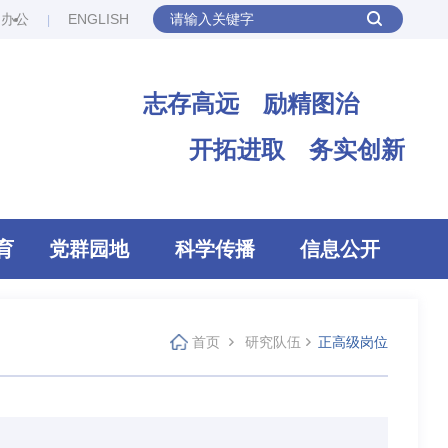
网办公
ENGLISH
志存高远 励精图治
开拓进取 务实创新
育
党群园地
科学传播
信息公开
首页
研究队伍
正高级岗位