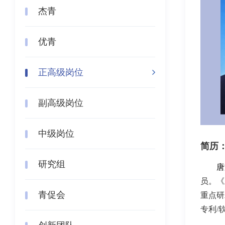
杰青
优青
正高级岗位
副高级岗位
中级岗位
简历
研究组
唐
员。《
青促会
重点研
专利
/