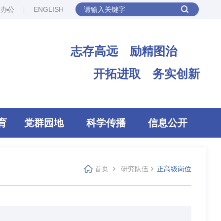
网办公
ENGLISH
志存高远 励精图治
开拓进取 务实创新
育
党群园地
科学传播
信息公开
首页
研究队伍
正高级岗位