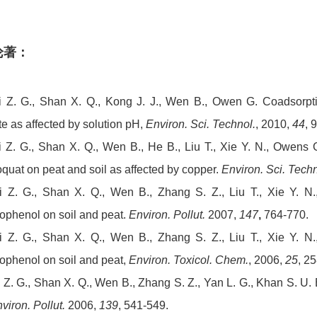
论著：
 Z. G., Shan X. Q., Kong J. J., Wen B., Owen G. Coadsorptio
te as affected by solution pH,
Environ. Sci. Technol.
, 2010,
44
, 
 Z. G., Shan X. Q., Wen B., He B., Liu T., Xie Y. N., Owens G
oquat on peat and soil as affected by copper.
Environ. Sci. Techn
 Z. G., Shan X. Q., Wen B., Zhang S. Z., Liu T., Xie Y. N.,
rophenol on soil and peat.
Environ. Pollut.
2007,
147
,
764-770.
 Z. G., Shan X. Q., Wen B., Zhang S. Z., Liu T., Xie Y. N.,
rophenol on soil and peat,
Environ. Toxicol. Chem.
, 2006,
25
, 2
 Z. G., Shan X. Q., Wen B., Zhang S. Z., Yan L. G., Khan S. U. 
viron.
Pollut.
2006,
139
, 541-549.