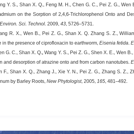
g Y. S., Shan X. Q., Feng M. H., Chen G. C., Pei Z. G., Wen B.
dmium on the Sorption of 2,4,6-Trichlorophenol Onto and 
Environ. Sci. Technol.
2009,
43
, 5726–5731.
ng R. X., Wen B., Pei Z. G., Shan X. Q. Zhang S. Z.,
Willia
 in the presence of ciprofloxacin to earthworm,
Eisenia fetida
.
E
n G. C., Shan X. Q.
,
Wang Y. S., Pei Z. G., Shen X. E., Wen B.,
on and desorption of atrazine onto and from carbon nanotubes.
E
 F., Shan X. Q., Zhang J., Xie Y. N., Pei Z. G., Zhang S. Z.,
num by Barley Roots,
New Phytologist
, 2005,
165
, 481–492.