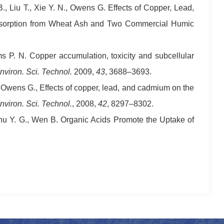
, Liu T., Xie Y. N., Owens G.
Effects of Copper, Lead,
Desorption from Wheat Ash and Two Commercial Humic
ms P. N.
Copper accumulation, toxicity and subcellular
nviron. Sci. Technol.
2009,
43
, 3688–3693.
 Owens G., Effects of copper, lead, and cadmium on the
nviron. Sci. Technol.
,
2008,
42
, 8297–8302.
 Zhu Y. G., Wen B. Organic Acids Promote the Uptake of