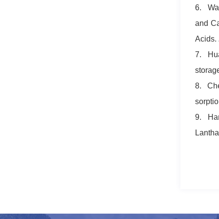
6. Wan
and Ca
Acids
.
7. Hua
storage
8. Che
sorpti
9. Han
Lantha