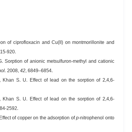
n of ciprofloxacin and Cu(II) on montmorillonite and
915-920.
. Sorption of anionic metsulfuron-methyl and cationic
ol.
2008,
42
, 6849–6854.
 Khan S. U. Effect of lead on the sorption of 2,4,6-
 Khan S. U. Effect of lead on the sorption of 2,4,6-
584-2592.
Effect of copper on the adsorption of
p
-nitrophenol onto