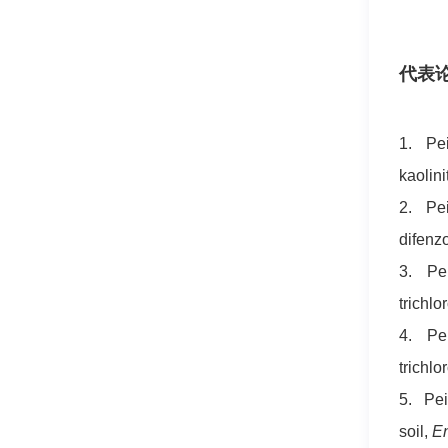
代表
1. Pei
kaolini
2. Pei
difenz
3. Pei
trichlo
4. Pei
trichlo
5. Pei
soil,
En