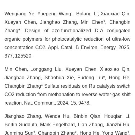
Wenqiang Ye, Yuepeng Wang , Bolang Li, Xiaoxiao Qin,
Xueyan Chen, Jianghao Zhang, Min Chen*, Changbin
Zhang*. Design of azo-functionalized D-A conjugated
organic polymers for photocatalytic reduction of ultra-low
concentration CO2. Appl. Catal. B Environ. Energy, 2025,
377, 125520.
Min Chen, Longgang Liu, Xueyan Chen, Xiaoxiao Qin,
Jianghao Zhang, Shaohua Xie, Fudong Liu*, Hong He,
Changbin Zhang* Sulfate residuals on Ru catalysts switch
CO2 reduction from methanation to reverse water-gas shift
reaction. Nat. Commun., 2024, 15, 9478.
Jianghao Zhang, Wenda Hu, Binbin Qian, Houqian Li,
Berlin Sudduth, Mark Engelhard, Lian Zhang, Jianzhi Hu,
Junming Sun*, Changbin Zhang*, Hong He, Yong Wang*,