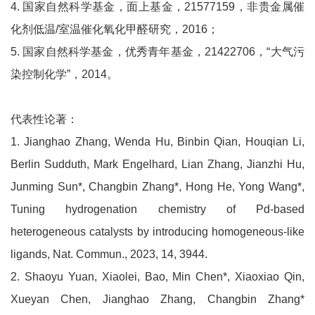
4. 国家自然科学基金，面上基金，21577159，非贵金属催
化剂低温/室温催化氧化甲醛研究，2016；
5. 国家自然科学基金，优秀青年基金，21422706，“大气污
染控制化学”，2014。
代表性论著：
1. Jianghao Zhang, Wenda Hu, Binbin Qian, Houqian Li,
Berlin Sudduth, Mark Engelhard, Lian Zhang, Jianzhi Hu,
Junming Sun*, Changbin Zhang*, Hong He, Yong Wang*,
Tuning hydrogenation chemistry of Pd-based
heterogeneous catalysts by introducing homogeneous-like
ligands, Nat. Commun., 2023, 14, 3944.
2. Shaoyu Yuan, Xiaolei, Bao, Min Chen*, Xiaoxiao Qin,
Xueyan Chen, Jianghao Zhang, Changbin Zhang*