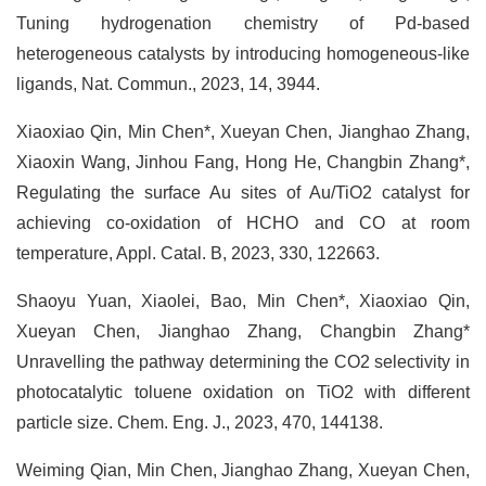
Tuning hydrogenation chemistry of Pd-based
heterogeneous catalysts by introducing homogeneous-like
ligands, Nat. Commun., 2023, 14, 3944.
Xiaoxiao Qin, Min Chen*, Xueyan Chen, Jianghao Zhang,
Xiaoxin Wang, Jinhou Fang, Hong He, Changbin Zhang*,
Regulating the surface Au sites of Au/TiO2 catalyst for
achieving co-oxidation of HCHO and CO at room
temperature, Appl. Catal. B, 2023, 330, 122663.
Shaoyu Yuan, Xiaolei, Bao, Min Chen*, Xiaoxiao Qin,
Xueyan Chen, Jianghao Zhang, Changbin Zhang*
Unravelling the pathway determining the CO2 selectivity in
photocatalytic toluene oxidation on TiO2 with different
particle size. Chem. Eng. J., 2023, 470, 144138.
Weiming Qian, Min Chen, Jianghao Zhang, Xueyan Chen,