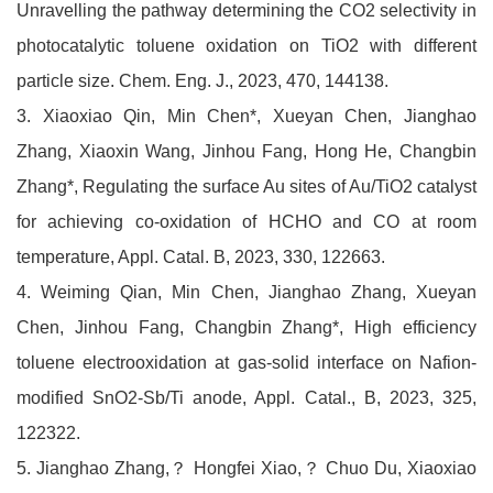
Unravelling the pathway determining the CO2 selectivity in
photocatalytic toluene oxidation on TiO2 with different
particle size. Chem. Eng. J., 2023, 470, 144138.
3. Xiaoxiao Qin, Min Chen*, Xueyan Chen, Jianghao
Zhang, Xiaoxin Wang, Jinhou Fang, Hong He, Changbin
Zhang*, Regulating the surface Au sites of Au/TiO2 catalyst
for achieving co-oxidation of HCHO and CO at room
temperature, Appl. Catal. B, 2023, 330, 122663.
4. Weiming Qian, Min Chen, Jianghao Zhang, Xueyan
Chen, Jinhou Fang, Changbin Zhang*, High efficiency
toluene electrooxidation at gas-solid interface on Nafion-
modified SnO2-Sb/Ti anode, Appl. Catal., B, 2023, 325,
122322.
5. Jianghao Zhang,？ Hongfei Xiao,？ Chuo Du, Xiaoxiao