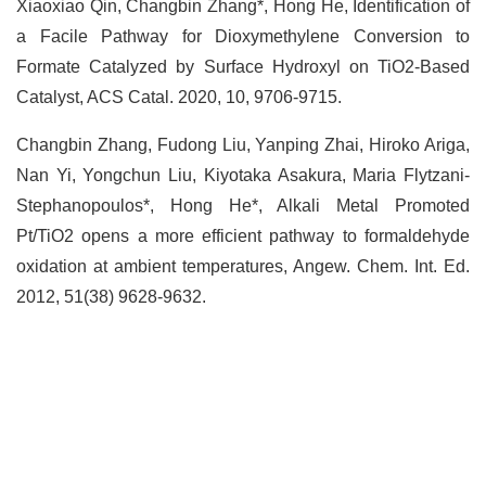
Xiaoxiao Qin, Changbin Zhang*, Hong He, Identification of
a Facile Pathway for Dioxymethylene Conversion to
Formate Catalyzed by Surface Hydroxyl on TiO2-Based
Catalyst, ACS Catal. 2020, 10, 9706-9715.
Changbin Zhang, Fudong Liu, Yanping Zhai, Hiroko Ariga,
Nan Yi, Yongchun Liu, Kiyotaka Asakura, Maria Flytzani-
Stephanopoulos*, Hong He*, Alkali Metal Promoted
Pt/TiO2 opens a more efficient pathway to formaldehyde
oxidation at ambient temperatures, Angew. Chem. Int. Ed.
2012, 51(38) 9628-9632.