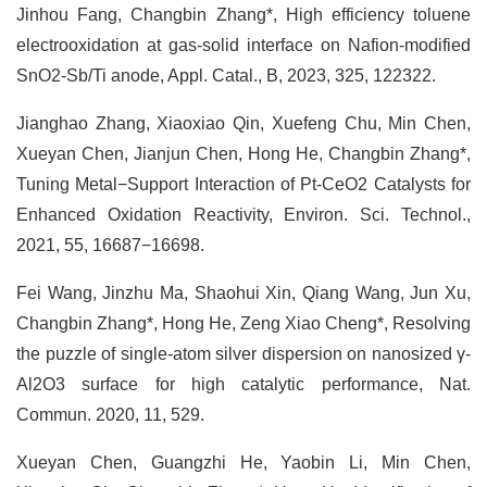
Jinhou Fang, Changbin Zhang*, High efficiency toluene
electrooxidation at gas-solid interface on Nafion-modified
SnO2-Sb/Ti anode, Appl. Catal., B, 2023, 325, 122322.
Jianghao Zhang, Xiaoxiao Qin, Xuefeng Chu, Min Chen,
Xueyan Chen, Jianjun Chen, Hong He, Changbin Zhang*,
Tuning Metal−Support Interaction of Pt-CeO2 Catalysts for
Enhanced Oxidation Reactivity, Environ. Sci. Technol.,
2021, 55, 16687−16698.
Fei Wang, Jinzhu Ma, Shaohui Xin, Qiang Wang, Jun Xu,
Changbin Zhang*, Hong He, Zeng Xiao Cheng*, Resolving
the puzzle of single-atom silver dispersion on nanosized γ-
Al2O3 surface for high catalytic performance, Nat.
Commun. 2020, 11, 529.
Xueyan Chen, Guangzhi He, Yaobin Li, Min Chen,