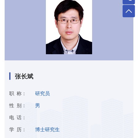
张长斌
职 称：
研究员
性 别：
男
电 话：
学 历：
博士研究生