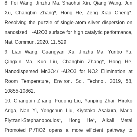
8. Fei Wang, Jinzhu Ma, Shaohui Xin, Qiang Wang, Jun
Xu, Changbin Zhang*, Hong He, Zeng Xiao Cheng*,
Resolving the puzzle of single-atom silver dispersion on
nanosized -Al2O3 surface for high catalytic performance,
Nat. Commun. 2020, 11, 529.
9. Lian Wang, Guangyan Xu, Jinzhu Ma, Yunbo Yu,
Qingxin Ma, Kuo Liu, Changbin Zhang*, Hong He,
Nanodispersed Mn3O4/ -Al2O3 for NO2 Elimination at
Room Temperature, Environ. Sci. Technol. 2019, 53,
10855-10862.
10. Changbin Zhang, Fudong Liu, Yanping Zhai, Hiroko
Ariga, Nan Yi, Yongchun Liu, Kiyotaka Asakura, Maria
Flytzani-Stephanopoulos*, Hong He*, Alkali Metal
Promoted Pt/TiO2 opens a more efficient pathway to