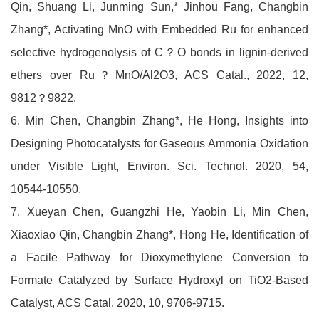
Qin, Shuang Li, Junming Sun,* Jinhou Fang, Changbin
Zhang*, Activating MnO with Embedded Ru for enhanced
selective hydrogenolysis of C？O bonds in lignin-derived
ethers over Ru？MnO/Al2O3, ACS Catal., 2022, 12,
9812？9822.
6. Min Chen, Changbin Zhang*, He Hong, Insights into
Designing Photocatalysts for Gaseous Ammonia Oxidation
under Visible Light, Environ. Sci. Technol. 2020, 54,
10544-10550.
7. Xueyan Chen, Guangzhi He, Yaobin Li, Min Chen,
Xiaoxiao Qin, Changbin Zhang*, Hong He, Identification of
a Facile Pathway for Dioxymethylene Conversion to
Formate Catalyzed by Surface Hydroxyl on TiO2-Based
Catalyst, ACS Catal. 2020, 10, 9706-9715.