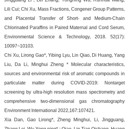
Lili Cui; Chi Xu, Mass Fractions, Congener Group Patterns,
and Placental Transfer of Short- and Medium-Chain
Chlorinated Paraffins in Paired Maternal and Cord Serum,
Environmental Science & Technology, 2018. 52(17):
10097~10103.
Chi Xu, Lirong Gao*, Yibing Lyu, Lin Qiao, Di Huang, Yang
Liu, Da Li, Minghui Zheng * Molecular characteristics,
sources and environmental risk of aromatic compounds in
particulate matter during COVID-2019: Nontarget
screening by ultra-high resolution mass spectrometry and
comprehensive two-dimensional gas chromatography
Environment International 2022,167:107421.
Xia Dan, Gao Lirong*, Zheng Minghui, Li, Jingguang,
Zhang Lei, Wu Yong ning* ; Qiao, Lin,Tian Qichang, Huang