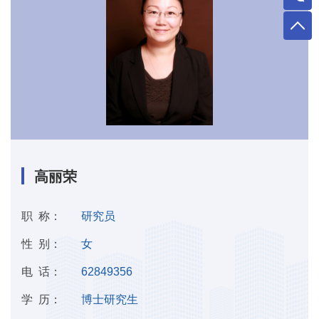
高丽荣
职 称：
研究员
性 别：
女
电 话：
62849356
学 历：
博士研究生