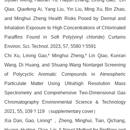
Qiao, Qiaofeng Ai, Yang Liu, Yin Liu, Ming Xu, Bin Zhao,
and Minghui Zheng Health Risks Posed by Dermal and
Inhalation Exposure to High Concentrations of Chlorinated
Paraffins Found in Soft Poly(vinyl chloride) Curtains
Environ. Sci. Technol. 2023, 57, 5580？5591
Chi Xu, Lirong Gao,* Minghui Zheng,* Lin Qiao, Kunran
Wang, Di Huang, and Shuang Wang Nontarget Screening
of Polycyclic Aromatic Compounds in Atmospheric
Particulate Matter Using Ultrahigh Resolution Mass
Spectrometry and Comprehensive Two-Dimensional Gas
Chromatography Environmental Science & Technology
2021, 55, 109？119 （supplementary cover）
Xia Dan, Gao, Lirong*，Zheng, Minghui, Tian, Qichang,
Huang, Huiting, Qiao, Lin, A Novel Method for Profiling and