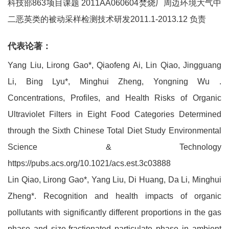
科技部863项目课题 2011AA060604焚烧厂周边环境大气中
二恶英类的被动采样检测技术研发2011.1-2013.12 负责
代表论著：
Yang Liu, Lirong Gao*, Qiaofeng Ai, Lin Qiao, Jingguang
Li, Bing Lyu*, Minghui Zheng, Yongning Wu .
Concentrations, Profiles, and Health Risks of Organic
Ultraviolet Filters in Eight Food Categories Determined
through the Sixth Chinese Total Diet Study Environmental
Science & Technology
https://pubs.acs.org/10.1021/acs.est.3c03888
Lin Qiao, Lirong Gao*, Yang Liu, Di Huang, Da Li, Minghui
Zheng*. Recognition and health impacts of organic
pollutants with significantly different proportions in the gas
phase and size-fractionated particulate phase in ambient