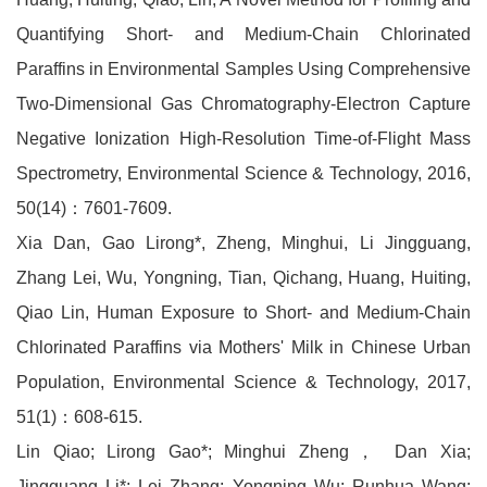
Quantifying Short- and Medium-Chain Chlorinated
Paraffins in Environmental Samples Using Comprehensive
Two-Dimensional Gas Chromatography-Electron Capture
Negative Ionization High-Resolution Time-of-Flight Mass
Spectrometry, Environmental Science & Technology, 2016,
50(14)：7601-7609.
Xia Dan, Gao Lirong*, Zheng, Minghui, Li Jingguang,
Zhang Lei, Wu, Yongning, Tian, Qichang, Huang, Huiting,
Qiao Lin, Human Exposure to Short- and Medium-Chain
Chlorinated Paraffins via Mothers' Milk in Chinese Urban
Population, Environmental Science & Technology, 2017,
51(1)：608-615.
Lin Qiao; Lirong Gao*; Minghui Zheng， Dan Xia;
Jingguang Li*; Lei Zhang; Yongning Wu; Runhua Wang;