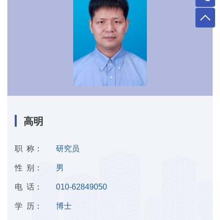
高明
职 称：
研究员
性 别：
男
电 话：
010-62849050
学 历：
博士