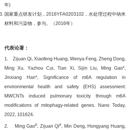
年)
国家重点研发计划，2016YFA0203102，水处理过程中纳米
材料和污染物，参与。（2016年）
代表论著：
1.
Zijuan Qi, Xiaofeng Huang, Wenya Feng, Zheng Dong,
Ming Xu, Yazhou Cui, Tian Xi, Sijin Liu, Ming Gao*,
Jinxiang Han*, Significance of m6A regulation in
environmental health and safety (EHS) assessment:
MWCNTs induced pulmonary toxicity through m6A
modifications of mitophagy-related genes. Nano Today,
2022, 101624.
#
#
2.
Ming Gao
, Zijuan Qi
, Min Deng, Hongyang Huang,