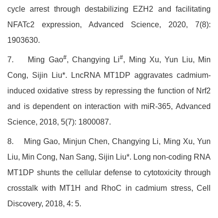
cycle arrest through destabilizing EZH2 and facilitating
NFATc2 expression, Advanced Science, 2020, 7(8):
1903630.
#
#
7.
Ming Gao
, Changying Li
, Ming Xu, Yun Liu, Min
Cong, Sijin Liu*. LncRNA MT1DP aggravates cadmium-
induced oxidative stress by repressing the function of Nrf2
and is dependent on interaction with miR-365, Advanced
Science, 2018, 5(7): 1800087.
8.
Ming Gao, Minjun Chen, Changying Li, Ming Xu, Yun
Liu, Min Cong, Nan Sang, Sijin Liu*. Long non-coding RNA
MT1DP shunts the cellular defense to cytotoxicity through
crosstalk with MT1H and RhoC in cadmium stress, Cell
Discovery, 2018, 4: 5.