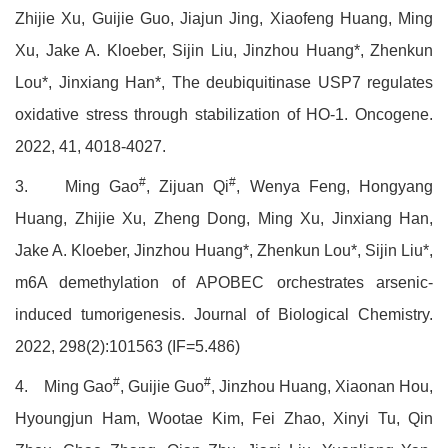
Zhijie Xu, Guijie Guo, Jiajun Jing, Xiaofeng Huang, Ming
Xu, Jake A. Kloeber, Sijin Liu, Jinzhou Huang*, Zhenkun
Lou*, Jinxiang Han*, The deubiquitinase USP7 regulates
oxidative stress through stabilization of HO-1. Oncogene.
2022, 41, 4018-4027.
#
#
3.
Ming Gao
, Zijuan Qi
, Wenya Feng, Hongyang
Huang, Zhijie Xu, Zheng Dong, Ming Xu, Jinxiang Han,
Jake A. Kloeber, Jinzhou Huang*, Zhenkun Lou*, Sijin Liu*,
m6A demethylation of APOBEC orchestrates arsenic-
induced tumorigenesis. Journal of Biological Chemistry.
2022, 298(2):101563 (IF=5.486)
#
#
4.
Ming Gao
, Guijie Guo
, Jinzhou Huang, Xiaonan Hou,
Hyoungjun Ham, Wootae Kim, Fei Zhao, Xinyi Tu, Qin