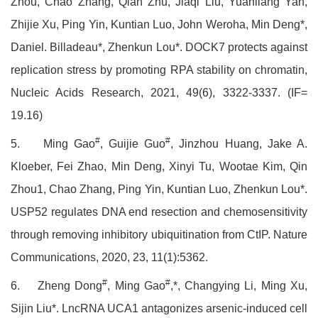
Zhou, Chao Zhang, Qian Zhu, Jiaqi Liu, Yuanliang Yan,
Zhijie Xu, Ping Yin, Kuntian Luo, John Weroha, Min Deng*,
Daniel. Billadeau*, Zhenkun Lou*. DOCK7 protects against
replication stress by promoting RPA stability on chromatin,
Nucleic Acids Research, 2021, 49(6), 3322-3337. (IF=
19.16)
#
#
5.
Ming Gao
, Guijie Guo
, Jinzhou Huang, Jake A.
Kloeber, Fei Zhao, Min Deng, Xinyi Tu, Wootae Kim, Qin
Zhou1, Chao Zhang, Ping Yin, Kuntian Luo, Zhenkun Lou*.
USP52 regulates DNA end resection and chemosensitivity
through removing inhibitory ubiquitination from CtIP. Nature
Communications, 2020, 23, 11(1):5362.
#
#
6.
Zheng Dong
, Ming Gao
,*, Changying Li, Ming Xu,
Sijin Liu*. LncRNA UCA1 antagonizes arsenic-induced cell