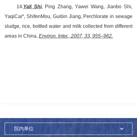
14.
Yali Shi,
Ping Zhang, Yawei Wang, Jianbo Shi,
YaqiCai*, ShifenMou, Guibin Jiang, Perchlorate in sewage
sludge, rice, bottled water and milk collected from different
areas in China,
Environ. Inter., 2007, 33, 955–962.
院内单位