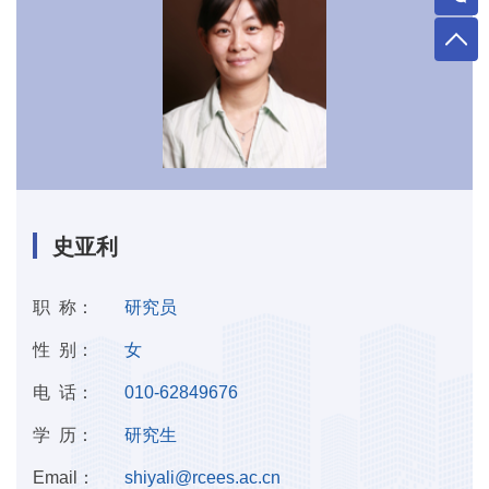
史亚利
职 称：
研究员
性 别：
女
电 话：
010-62849676
学 历：
研究生
Email：
shiyali@rcees.ac.cn