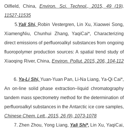
Oilfield, China,
Environ. Sci. Technol., 2015, 49 (19),
11527-11535
5.
Yali Shi,
Robin Vestergren, Lin Xu, Xiaowei Song,
XiamengNiu, Chunhui Zhang, YaqiCai*, Characterizing
direct emissions of perfluoroalkyl substances from ongoing
fluoropolymer production sources: A spatial trend study of
Xiaoqing River, China,
Environ. Pollut. 2015, 206, 104-112
6.
Ya-Li Shi,
Yuan-Yuan Pan, Li-Na Liang, Ya-Qi Cai*,
An on-line solid phase extraction–liquid chromatography
tandem mass spectrometry method for the determination of
perfluoroalkyl substances in the Antarctic ice core samples,
Chinese Chem. Lett., 2015, 26 (9), 1073-1078
7. Zhen Zhou, Yong Liang,
Yali Shi*,
Lin Xu, YaqiCai,