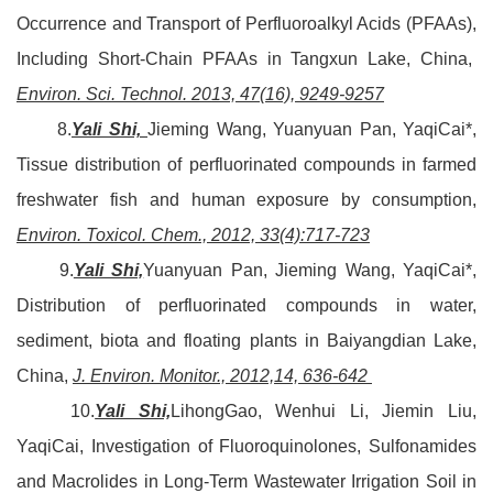
Occurrence and Transport of Perfluoroalkyl Acids (PFAAs),
Including Short-Chain PFAAs in Tangxun Lake, China,
Environ. Sci. Technol. 2013, 47(16), 9249-9257
8.
Yali Shi,
Jieming Wang, Yuanyuan Pan, YaqiCai*,
Tissue distribution of perfluorinated compounds in farmed
freshwater fish and human exposure by consumption,
Environ. Toxicol. Chem., 2012, 33(4):717-723
9.
Yali Shi,
Yuanyuan Pan, Jieming Wang, YaqiCai*,
Distribution of perfluorinated compounds in water,
sediment, biota and floating plants in Baiyangdian Lake,
China,
J. Environ. Monitor., 2012,14, 636-642
10.
Yali Shi,
LihongGao, Wenhui Li, Jiemin Liu,
YaqiCai, Investigation of Fluoroquinolones, Sulfonamides
and Macrolides in Long-Term Wastewater Irrigation Soil in