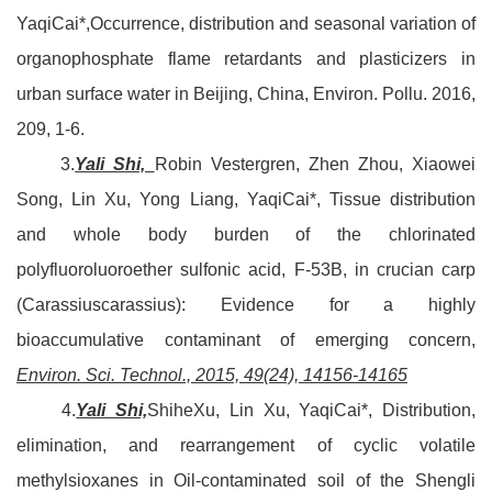
YaqiCai*,Occurrence, distribution and seasonal variation of
organophosphate flame retardants and plasticizers in
urban surface water in Beijing, China, Environ. Pollu. 2016,
209, 1-6.
3.
Yali Shi,
Robin Vestergren, Zhen Zhou, Xiaowei
Song, Lin Xu, Yong Liang, YaqiCai*, Tissue distribution
and whole body burden of the chlorinated
polyfluoroluoroether sulfonic acid, F-53B, in crucian carp
(Carassiuscarassius): Evidence for a highly
bioaccumulative contaminant of emerging concern,
Environ. Sci. Technol., 2015, 49(24), 14156-14165
4.
Yali Shi,
ShiheXu, Lin Xu, YaqiCai*, Distribution,
elimination, and rearrangement of cyclic volatile
methylsioxanes in Oil-contaminated soil of the Shengli