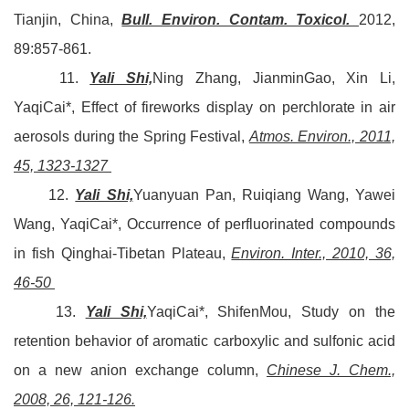
Tianjin, China,
Bull. Environ. Contam. Toxicol.
2012,
89:857-861.
11.
Yali Shi,
Ning Zhang, JianminGao, Xin Li,
YaqiCai*, Effect of fireworks display on perchlorate in air
aerosols during the Spring Festival,
Atmos. Environ., 2011,
45, 1323-1327
12.
Yali Shi,
Yuanyuan Pan, Ruiqiang Wang, Yawei
Wang, YaqiCai*, Occurrence of perfluorinated compounds
in fish Qinghai-Tibetan Plateau,
Environ. Inter., 2010, 36,
46-50
13.
Yali Shi,
YaqiCai*, ShifenMou, Study on the
retention behavior of aromatic carboxylic and sulfonic acid
on a new anion exchange column,
Chinese J. Chem.,
2008, 26, 121-126.