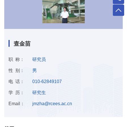
查金苗
职 称：
研究员
性 别：
男
电 话：
010-62849107
学 历：
研究生
Email：
jmzha@rcees.ac.cn