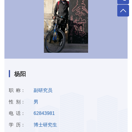
杨阳
职 称：
副研究员
性 别：
男
电 话：
62843981
学 历：
博士研究生