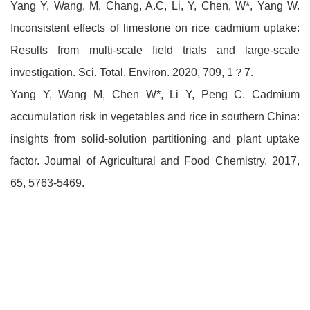
Yang Y, Wang, M, Chang, A.C, Li, Y, Chen, W*, Yang W.
Inconsistent effects of limestone on rice cadmium uptake:
Results from multi-scale field trials and large-scale
investigation. Sci. Total. Environ. 2020, 709, 1？7.
Yang Y, Wang M, Chen W*, Li Y, Peng C. Cadmium
accumulation risk in vegetables and rice in southern China:
insights from solid-solution partitioning and plant uptake
factor. Journal of Agricultural and Food Chemistry. 2017,
65, 5763-5469.