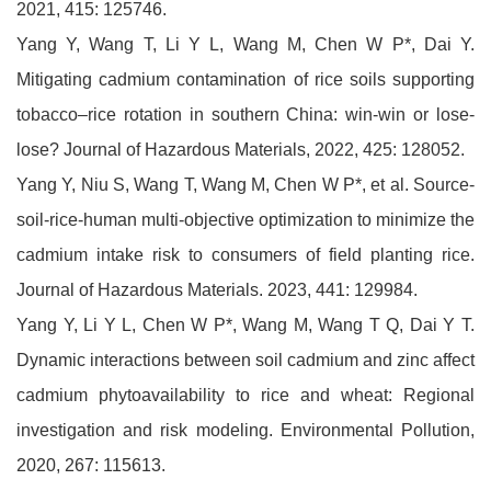
2021, 415: 125746.
Yang Y, Wang T, Li Y L, Wang M, Chen W P*, Dai Y.
Mitigating cadmium contamination of rice soils supporting
tobacco–rice rotation in southern China: win-win or lose-
lose? Journal of Hazardous Materials, 2022, 425: 128052.
Yang Y, Niu S, Wang T, Wang M, Chen W P*, et al. Source-
soil-rice-human multi-objective optimization to minimize the
cadmium intake risk to consumers of field planting rice.
Journal of Hazardous Materials. 2023, 441: 129984.
Yang Y, Li Y L, Chen W P*, Wang M, Wang T Q, Dai Y T.
Dynamic interactions between soil cadmium and zinc affect
cadmium phytoavailability to rice and wheat: Regional
investigation and risk modeling. Environmental Pollution,
2020, 267: 115613.