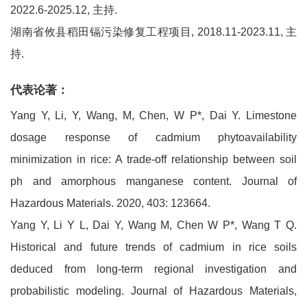
2022.6-2025.12, 主持.
湖南省攸县稻田镉污染修复工程项目, 2018.11-2023.11, 主
持.
代表论著：
Yang Y, Li, Y, Wang, M, Chen, W P*, Dai Y. Limestone
dosage response of cadmium phytoavailability
minimization in rice: A trade-off relationship between soil
ph and amorphous manganese content. Journal of
Hazardous Materials. 2020, 403: 123664.
Yang Y, Li Y L, Dai Y, Wang M, Chen W P*, Wang T Q.
Historical and future trends of cadmium in rice soils
deduced from long-term regional investigation and
probabilistic modeling. Journal of Hazardous Materials,