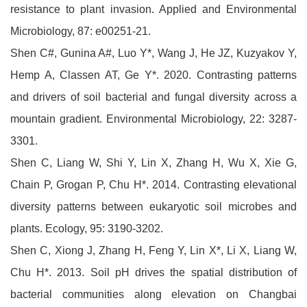
resistance to plant invasion. Applied and Environmental
Microbiology, 87: e00251-21.
Shen C#, Gunina A#, Luo Y*, Wang J, He JZ, Kuzyakov Y,
Hemp A, Classen AT, Ge Y*. 2020. Contrasting patterns
and drivers of soil bacterial and fungal diversity across a
mountain gradient. Environmental Microbiology, 22: 3287-
3301.
Shen C, Liang W, Shi Y, Lin X, Zhang H, Wu X, Xie G,
Chain P, Grogan P, Chu H*. 2014. Contrasting elevational
diversity patterns between eukaryotic soil microbes and
plants. Ecology, 95: 3190-3202.
Shen C, Xiong J, Zhang H, Feng Y, Lin X*, Li X, Liang W,
Chu H*. 2013. Soil pH drives the spatial distribution of
bacterial communities along elevation on Changbai