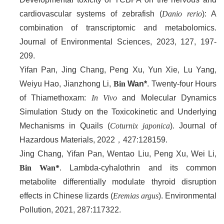
cardiovascular systems of zebrafish (
Danio rerio
): A
combination of transcriptomic and metabolomics.
Journal of Environmental Sciences, 2023, 127, 197-
209.
Yifan Pan, Jing Chang, Peng Xu, Yun Xie, Lu Yang,
Weiyu Hao, Jianzhong Li,
Bin
W
an*
. Twenty-four Hours
of Thiamethoxam:
In Vivo
and Molecular Dynamics
Simulation Study on the Toxicokinetic and Underlying
Mechanisms in Quails (
Coturnix japonica
). Journal of
Hazardous Materials, 2022，427:128159.
Jing Chang, Yifan Pan, Wentao Liu, Peng Xu, Wei Li,
Bin Wan*
. Lambda-cyhalothrin and its common
metabolite differentially modulate thyroid disruption
effects in Chinese lizards (
Eremias argus
). Environmental
Pollution, 2021, 287:117322.