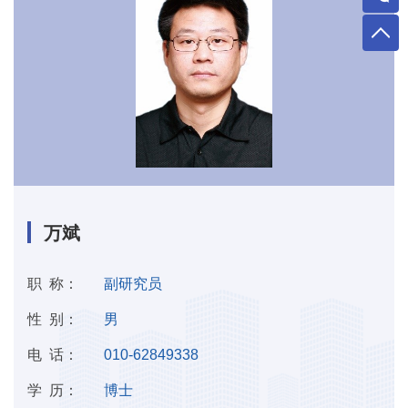
万斌
职 称：
副研究员
性 别：
男
电 话：
010-62849338
学 历：
博士