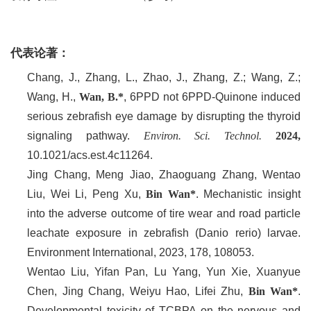
代表论著：
Chang, J., Zhang, L., Zhao, J., Zhang, Z.; Wang, Z.;
Wang, H.,
Wan, B.*
, 6PPD not 6PPD-Quinone induced
serious zebrafish eye damage by disrupting the thyroid
signaling pathway.
Environ. Sci. Technol.
2024,
10.1021/acs.est.4c11264.
Jing Chang, Meng Jiao, Zhaoguang Zhang, Wentao
Liu, Wei Li, Peng Xu,
Bin Wan*
. Mechanistic insight
into the adverse outcome of tire wear and road particle
leachate exposure in zebrafish (Danio rerio) larvae.
Environment International, 2023, 178, 108053.
Wentao Liu, Yifan Pan, Lu Yang, Yun Xie, Xuanyue
Chen, Jing Chang, Weiyu Hao, Lifei Zhu,
Bin Wan*
.
Developmental toxicity of TCBPA on the nervous and