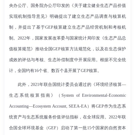
央办公厅、国务院办公厅印发的《关于建立健全生态产品价值
实现机制指导意见》明确提出了建立生态产品调查与核算机
制，并提出了基于
GEP
核算建立生态产品经营机制和考核机
制。
2022
年，国家发展改革委与国家统计局印发《生态产品总
值核算规范》推动全国
GEP
核算方法规范化，以及在生态保护
成效的评估与考核、生态补偿制度中开展应用。根据不完全统
计，全国约有
16
个省、数百个县开展了
GEP
核算。
此外，
2021
年联合国统计委员会通过的《环境经济核算—
生态系统核算指南》（
System of Environmental-Economic
Accounting
—
Ecosystem Account, SEEA-EA
）将
GEP
作为生态系
统资产与生态系统服务价值评估指标，在全球应用。
2022
年联
合国全球环境基金（
GEF
）启动了第一批
15
个国家的自然资本