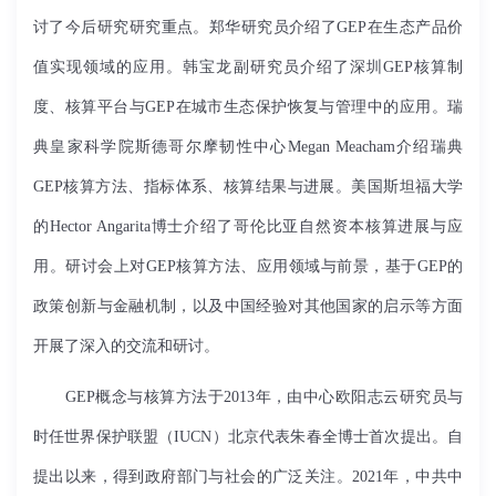
讨了今后研究研究重点。郑华研究员介绍了
GEP
在生态产品价
值实现领域的应用。韩宝龙副研究员介绍了深圳
GEP
核算制
度、核算平台与
GEP
在城市生态保护恢复与管理中的应用。瑞
典皇家科学院斯德哥尔摩韧性中心
Megan Meacham
介绍瑞典
GEP
核算方法、指标体系、核算结果与进展。美国斯坦福大学
的
Hector Angarita
博士介绍了哥伦比亚自然资本核算进展与应
用。研讨会上对
GEP
核算方法、应用领域与前景，基于
GEP
的
政策创新与金融机制，以及中国经验对其他国家的启示等方面
开展了深入的交流和研讨。
GEP
概念与核算方法于
2013
年，由中心欧阳志云研究员与
时任世界保护联盟（
IUCN
）北京代表朱春全博士首次提出。自
提出以来，得到政府部门与社会的广泛关注。
2021
年，中共中