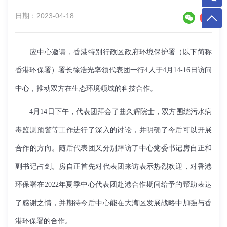
日期：2023-04-18
应中心邀请，香港特别行政区政府环境保护署（以下简称
香港环保署）署长徐浩光率领代表团一行
4
人于
4
月
14-16
日访问
中心，推动双方在生态环境领域的科技合作。
4
月
1
4
日下午，代表团拜会了曲久辉院士，双方围绕污水病
毒监测预警等工作进行了深入的讨论，并明确了今后可以开展
合作的方向。随后代表团又分别拜访了中心党委书记房自正和
副书记占剑。房自正首先对代表团来访表示热烈欢迎，对香港
环保署在
2
022
年夏季中心代表团赴港合作期间给予的帮助表达
了感谢之情，并期待今后中心能在大湾区发展战略中加强与香
港环保署的合作。