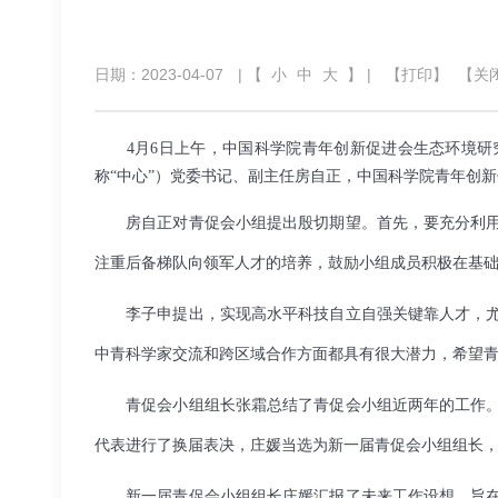
日期：2023-04-07
| 【
小
中
大
】 |
【打印】
【关
4
月
6
日上午，中国科学院青年创新促进会生态环境研
称“中心”）党委书记、副主任房自正，中国科学院青年创
房自正对青促会小组提出殷切期望。首先，要充分利
注重后备梯队向领军人才的培养，鼓励小组成员积极在基
李子申提出，实现高水平科技自立自强关键靠人才，
中青科学家交流和跨区域合作方面都具有很大潜力，希望
青促会小组组长张霜总结了青促会小组近两年的工作
代表进行了换届表决，庄媛当选为新一届青促会小组组长
新一届青促会小组组长庄媛汇报了未来工作设想，旨