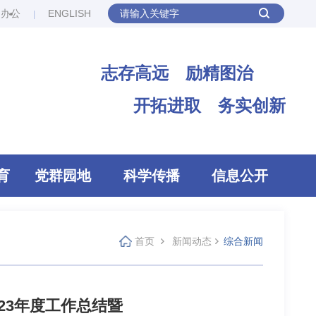
网办公
ENGLISH
志存高远 励精图治
开拓进取 务实创新
育
党群园地
科学传播
信息公开
首页
新闻动态
综合新闻
23年度工作总结暨