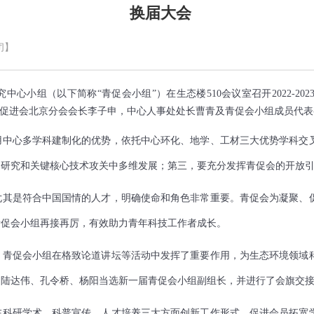
换届大会
闭】
究中心小组（以下简称
“
青促会小组
”
）在生态楼
510
会议室召开
2022-202
新促进会北京分会会长李子申，中心人事处处长曹青及青促会小组成员代
用中心多学科建制化的优势，依托中心环化、地学、工材三大优势学科交
础研究和关键核心技术攻关中多维发展；第三，要充分发挥青促会的开放
尤其是符合中国国情的人才，明确使命和角色非常重要。青促会为凝聚、
青促会小组再接再厉，有效助力青年科技工作者成长。
。青促会小组在格致论道讲坛等活动中发挥了重要作用，为生态环境领域
，陆达伟、孔令桥、杨阳当选新一届青促会小组副组长，并进行了会旗交
在科研学术、科普宣传、人才培养三大方面创新工作形式，促进会员拓宽