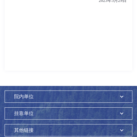
2023
年
3
月
29
日
院内单位
挂靠单位
其他链接