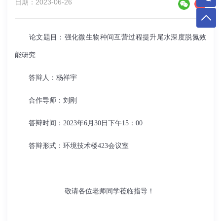
日期：2023-06-26
论文题目：强化微生物种间互营过程提升尾水深度脱氮效
能研究
答
辩
人：杨祥宇
合作导师：刘刚
答辩时间：
2023
年
6
月
30
日下午
15
：
00
答辩形式：环境技术楼
423会议
室
敬请各位老师同学莅临指导！