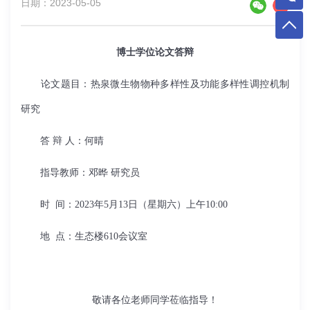
日期：2023-05-05
博士学位论文答辩
论文题目：热泉微生物物种多样性及功能多样性调控机制
研究
答
辩
人：何晴
指导教师：邓晔
研究员
时
间：
2023
年
5
月
13
日
（
星期六
）
上午
10:00
地
点：生态楼610会议室
敬请各位老师同学莅临指导！