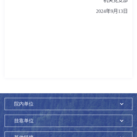
机关党支部
2024
年
9
月
13
日
院内单位
挂靠单位