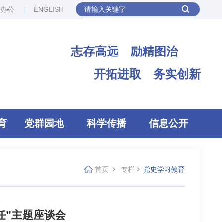
网办公
ENGLISH
志存高远 励精图治
开拓进取 务实创新
育
党群园地
科学传播
信息公开
首页
专栏
党史学习教育
任”主题座谈会