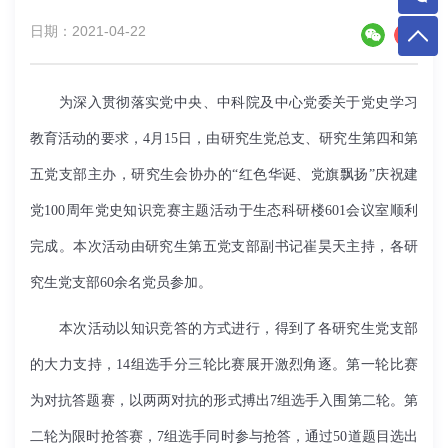
日期：2021-04-22
为深入贯彻落实党中央、中科院及中心党委关于党史学习
教育活动的要求，4月15日，由研究生党总支、研究生第四和第
五党支部主办，研究生会协办的“红色华诞、党旗飘扬”庆祝建
党100周年党史知识竞赛主题活动于生态科研楼601会议室顺利
完成。本次活动由研究生第五党支部副书记崔昊天主持，各研
究生党支部60余名党员参加。
本次活动以知识竞答的方式进行，得到了各研究生党支部
的大力支持，14组选手分三轮比赛展开激烈角逐。第一轮比赛
为对抗答题赛，以两两对抗的形式搏出7组选手入围第二轮。第
二轮为限时抢答赛，7组选手同时参与抢答，通过50道题目选出