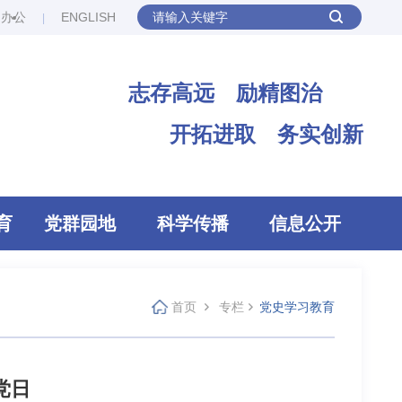
网办公
ENGLISH
志存高远 励精图治
开拓进取 务实创新
育
党群园地
科学传播
信息公开
首页
专栏
党史学习教育
党日