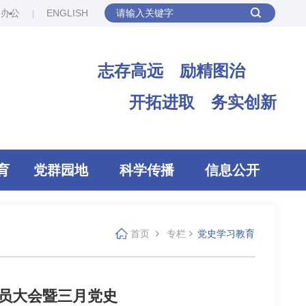
网办公
ENGLISH
志存高远 励精图治
开拓进取 务实创新
育
党群园地
科学传播
信息公开
首页
专栏
党史学习教育
党员大会暨三月党史