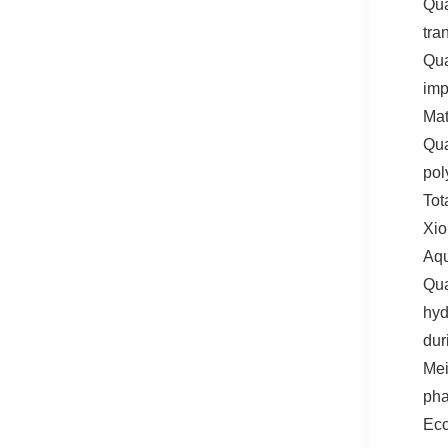
Qua
tra
Qua
imp
Mat
Qua
pol
To
Xio
Aqu
Qua
hyd
dur
Me
pha
Eco