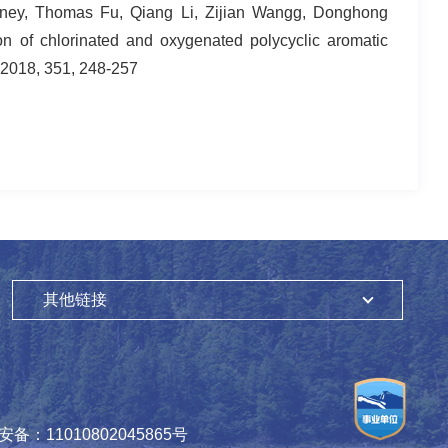
nney, Thomas Fu, Qiang Li, Zijian Wangg, Donghong
 of chlorinated and oxygenated polycyclic aromatic
 2018, 351, 248-257
其他链接
备：11010802045865号