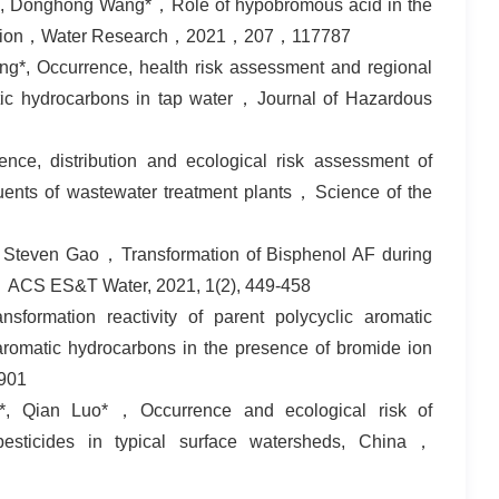
Bai, Donghong Wang*，Role of hypobromous acid in the
lorination，Water Research，2021，207，117787
*, Occurrence, health risk assessment and regional
tic hydrocarbons in tap water，Journal of Hazardous
ce, distribution and ecological risk assessment of
fluents of wastewater treatment plants，Science of the
 Steven Gao，Transformation of Bisphenol AF during
H，ACS ES&T Water, 2021, 1(2), 449-458
rmation reactivity of parent polycyclic aromatic
aromatic hydrocarbons in the presence of bromide ion
5901
*, Qian Luo*，Occurrence and ecological risk of
esticides in typical surface watersheds, China，