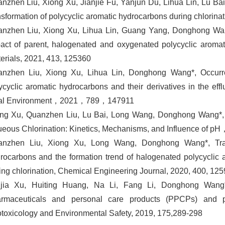
nzhen Liu, Xiong Xu, Jianjie Fu, Yanjun Du, Lihua Lin, Lu 
nsformation of polycyclic aromatic hydrocarbons during ch
nzhen Liu, Xiong Xu, Lihua Lin, Guang Yang, Donghong Wang
act of parent, halogenated and oxygenated polycyclic aroma
erials, 2021, 413, 125360
nzhen Liu, Xiong Xu, Lihua Lin, Donghong Wang*, Occurren
ycyclic aromatic hydrocarbons and their derivatives in the ef
tal Environment，2021，789，147911
ng Xu, Quanzhen Liu, Lu Bai, Long Wang, Donghong Wang*,
eous Chlorination: Kinetics, Mechanisms, and Influence of p
nzhen Liu, Xiong Xu, Long Wang, Donghong Wang*, Transfo
rocarbons and the formation trend of halogenated polycyclic 
ing chlorination, Chemical Engineering Journal, 2020, 400, 12
ijia Xu, Huiting Huang, Na Li, Fang Li, Donghong Wang
rmaceuticals and personal care products (PPCPs) and p
toxicology and Environmental Safety, 2019, 175,289-298