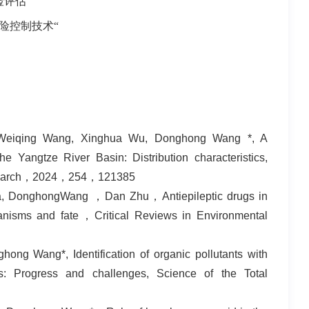
评估”
险控制技术“
, Weiqing Wang, Xinghua Wu, Donghong Wang *, A
e Yangtze River Basin: Distribution characteristics,
Research，2024，254，121385
ha, DonghongWang ，Dan Zhu，Antiepileptic drugs in
chanisms and fate，Critical Reviews in Environmental
ng Wang*, Identification of organic pollutants with
ts: Progress and challenges, Science of the Total