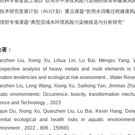
然科学基金面上项目“饮用水中潜在风险污染物的筛查和健康风险
技术研究发展计划（
863
计划）重点课题“饮用水消毒过程健康风
境部专项课题“典型流域水环境风险污染物筛选与分析研究”
论著：
anzhen Liu, Xiong Xu, Lihua Lin, Lu Bai, Mengru Yang
rospective analysis of heavy metals and multi elements in th
ration tendencies and ecological risk assessment，Water 
nzhen Liu, Long Wang, Xiong Xu, Saihong Yan, Jinmiao Z
atic environments: Occurrence, toxicity, transformation me
ence and Technology，2023
jun Du, Xiong Xu, Quanzhen Liu, Lu Bai, Kexin Hang, Dongho
ential ecological and health risks in aquatic environmen
vironment，2022，806，150691