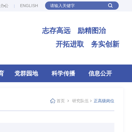
网办公
ENGLISH
志存高远 励精图治
开拓进取 务实创新
育
党群园地
科学传播
信息公开
首页
研究队伍
正高级岗位