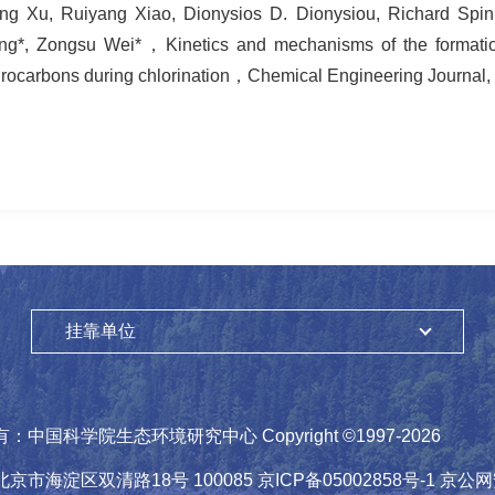
ng Xu, Ruiyang Xiao, Dionysios D. Dionysiou, Richard Spi
g*, Zongsu Wei*，Kinetics and mechanisms of the formation
rocarbons during chlorination，Chemical Engineering Journal,
挂靠单位
有：
中国科学院生态环境研究中心
Copyright ©1997-
2026
北京市海淀区双清路18号
100085
京ICP备05002858号-1
京公网安