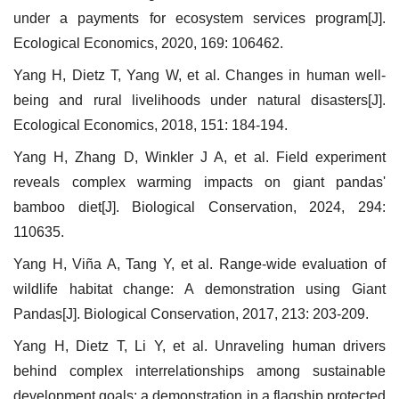
under a payments for ecosystem services program[J].
Ecological Economics, 2020, 169: 106462.
Yang H, Dietz T, Yang W, et al. Changes in human well-
being and rural livelihoods under natural disasters[J].
Ecological Economics, 2018, 151: 184-194.
Yang H, Zhang D, Winkler J A, et al. Field experiment
reveals complex warming impacts on giant pandas'
bamboo diet[J]. Biological Conservation, 2024, 294:
110635.
Yang H, Viña A, Tang Y, et al. Range-wide evaluation of
wildlife habitat change: A demonstration using Giant
Pandas[J]. Biological Conservation, 2017, 213: 203-209.
Yang H, Dietz T, Li Y, et al. Unraveling human drivers
behind complex interrelationships among sustainable
development goals: a demonstration in a flagship protected