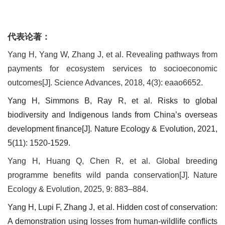
代表论著：
Yang H, Yang W, Zhang J, et al. Revealing pathways from
payments for ecosystem services to socioeconomic
outcomes[J]. Science Advances, 2018, 4(3): eaao6652.
Yang H, Simmons B, Ray R, et al. Risks to global
biodiversity and Indigenous lands from China’s overseas
development finance[J]. Nature Ecology & Evolution, 2021,
5(11): 1520-1529.
Yang H, Huang Q, Chen R, et al. Global breeding
programme benefits wild panda conservation[J]. Nature
Ecology & Evolution, 2025, 9: 883–884.
Yang H, Lupi F, Zhang J, et al. Hidden cost of conservation:
A demonstration using losses from human-wildlife conflicts