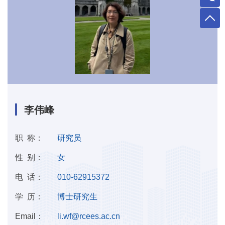
李伟峰
职 称：
研究员
性 别：
女
电 话：
010-62915372
学 历：
博士研究生
Email：
li.wf@rcees.ac.cn