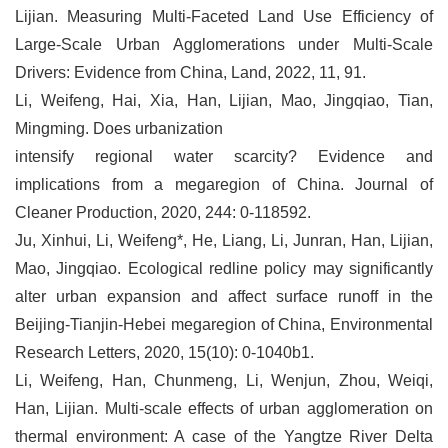
Lijian. Measuring Multi-Faceted Land Use Efficiency of
Large-Scale Urban Agglomerations under Multi-Scale
Drivers: Evidence from China, Land, 2022, 11, 91.
Li, Weifeng, Hai, Xia, Han, Lijian, Mao, Jingqiao, Tian,
Mingming. Does urbanization
intensify regional water scarcity? Evidence and
implications from a megaregion of China. Journal of
Cleaner Production, 2020, 244: 0-118592.
Ju, Xinhui, Li, Weifeng*, He, Liang, Li, Junran, Han, Lijian,
Mao, Jingqiao. Ecological redline policy may significantly
alter urban expansion and affect surface runoff in the
Beijing-Tianjin-Hebei megaregion of China, Environmental
Research Letters, 2020, 15(10): 0-1040b1.
Li, Weifeng, Han, Chunmeng, Li, Wenjun, Zhou, Weiqi,
Han, Lijian. Multi-scale effects of urban agglomeration on
thermal environment: A case of the Yangtze River Delta