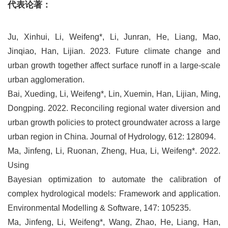
代表论著：
Ju, Xinhui, Li, Weifeng*, Li, Junran, He, Liang, Mao,
Jinqiao, Han, Lijian. 2023. Future climate change and
urban growth together affect surface runoff in a large-scale
urban agglomeration.
Bai, Xueding, Li, Weifeng*, Lin, Xuemin, Han, Lijian, Ming,
Dongping. 2022. Reconciling regional water diversion and
urban growth policies to protect groundwater across a large
urban region in China. Journal of Hydrology, 612: 128094.
Ma, Jinfeng, Li, Ruonan, Zheng, Hua, Li, Weifeng*. 2022.
Using
Bayesian optimization to automate the calibration of
complex hydrological models: Framework and application.
Environmental Modelling & Software, 147: 105235.
Ma, Jinfeng, Li, Weifeng*, Wang, Zhao, He, Liang, Han,