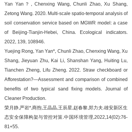
Yan Yan？, Chenxing Wang, Chunli Zhao, Xu Shang,
Zetong Wang. 2020. Multi-scale spatio-temporal analysis of
soil conservation service based on MGWR model: a case
of Beijing-Tianjin-Hebei, China. Ecological indicators.
2022, 139, 108946.
Yuejing Rong, Yan Yan*, Chunli Zhao, Chenxing Wang, Xu
Shang, Jieyuan Zhu, Kai Li, Shanshan Yang, Huiting Lu,
Tianchen Zheng, Lifu Zheng. 2022. Straw checkboard or
Afforestation?—Assessment and comparison of combined
benefits of two typical sand fixing models. Journal of
Cleaner Production.
荣月静,严岩*,商煦,王晶晶,王辰星,赵春黎,郑力夫.雄安新区生
态安全保障构架与管控对策.中国环境管理,2022,14(02):76-
81+55.