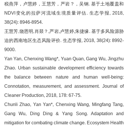
税燕萍，卢慧婷，王慧芳，严岩？，吴钢. 基于土地覆盖和
NDVI变化的拉萨河流域生境质量评估. 生态学报, 2018,
38(24): 8946-8954.
王慧芳,饶恩明,肖燚？,严岩,卢慧婷,朱捷缘. 基于多风险源胁
迫的西南地区生态风险评价. 生态学报, 2018, 38(24): 8992-
9000.
Yan Yan, Chenxing Wang*, Yuan Quan, Gang Wu, Jingzhu
Zhao. Urban sustainable development efficiency towards
the balance between nature and human well-being:
Connotation, measurement, and assessment. Journal of
Cleaner Production, 2018, 178: 67-75.
Chunli Zhao, Yan Yan*, Chenxing Wang, Mingfang Tang,
Gang Wu, Ding Ding & Yang Song. Adaptation and
mitigation for combating climate change. Ecosystem Health