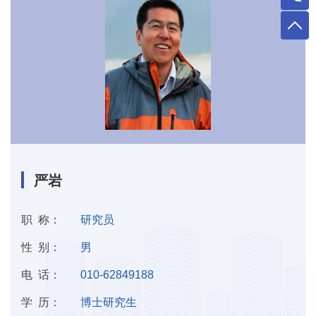
严岩
职 称：
研究员
性 别：
男
电 话：
010-62849188
学 历：
博士研究生