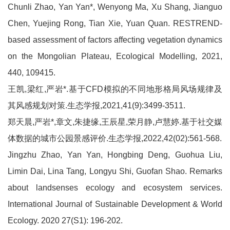
Chunli Zhao, Yan Yan*, Wenyong Ma, Xu Shang, Jianguo
Chen, Yuejing Rong, Tian Xie, Yuan Quan. RESTREND-
based assessment of factors affecting vegetation dynamics
on the Mongolian Plateau, Ecological Modelling, 2021,
440, 109415.
王凯,梁红,严岩*.基于CFD模拟的不同地形格局风场规律及
其风感规划对策.生态学报,2021,41(9):3499-3511.
郑天晨,严岩*,章文,朱捷缘,王辰星,荣月静,卢慧婷.基于社交媒
体数据的城市公园景感评价.生态学报,2022,42(02):561-568.
Jingzhu Zhao, Yan Yan, Hongbing Deng, Guohua Liu,
Limin Dai, Lina Tang, Longyu Shi, Guofan Shao. Remarks
about landsenses ecology and ecosystem services.
International Journal of Sustainable Development & World
Ecology. 2020 27(S1): 196-202.