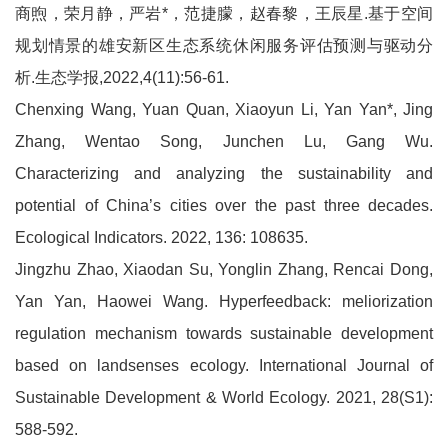
商煦，荣月静，严岩*，范捷朦，赵春黎，王辰星.基于空间
规划情景的雄安新区生态系统休闲服务评估预测与驱动分
析.生态学报,2022,4(11):56-61.
Chenxing Wang, Yuan Quan, Xiaoyun Li, Yan Yan*, Jing
Zhang, Wentao Song, Junchen Lu, Gang Wu.
Characterizing and analyzing the sustainability and
potential of China’s cities over the past three decades.
Ecological Indicators. 2022, 136: 108635.
Jingzhu Zhao, Xiaodan Su, Yonglin Zhang, Rencai Dong,
Yan Yan, Haowei Wang. Hyperfeedback: meliorization
regulation mechanism towards sustainable development
based on landsenses ecology. International Journal of
Sustainable Development & World Ecology. 2021, 28(S1):
588-592.