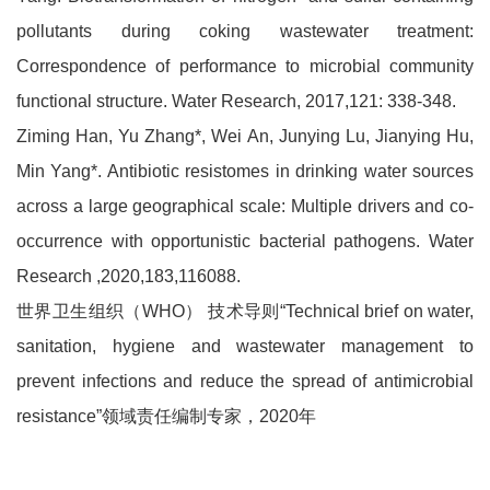
pollutants during coking wastewater treatment:
Correspondence of performance to microbial community
functional structure. Water Research, 2017,121: 338-348.
Ziming Han, Yu Zhang*, Wei An, Junying Lu, Jianying Hu,
Min Yang*. Antibiotic resistomes in drinking water sources
across a large geographical scale: Multiple drivers and co-
occurrence with opportunistic bacterial pathogens. Water
Research ,2020,183,116088.
世界卫生组织（WHO） 技术导则“Technical brief on water,
sanitation, hygiene and wastewater management to
prevent infections and reduce the spread of antimicrobial
resistance”领域责任编制专家，2020年