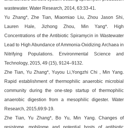
wastewater. Water Research, 2014, 63:33-41.
Yu Zhang*, Zhe Tian, Miaomiao Liu, Zhou Jason Shi,
Lauren Hale, Jizhong Zhou, Min Yang*. High
Concentrations of the Antibiotic Spiramycin in Wastewater
Lead to High Abundance of Ammonia-Oxidizing Archaea in
Nitrifying Populations. Environmental Science and
Technology, 2015, 49 (15), 9124–9132.
Zhe Tian, Yu Zhang*, Yuyou Li,Yongzhi Chi , Min Yang.
Rapid establishment of thermophilic anaerobic microbial
community during the one-step startup of thermophilic
anaerobic digestion from a mesophilic digester. Water
Research, 2015,69:9-19.
Zhe Tian, Yu Zhang*, Bo Yu, Min Yang. Changes of
resistome, mobilome and potential hosts of antibiotic