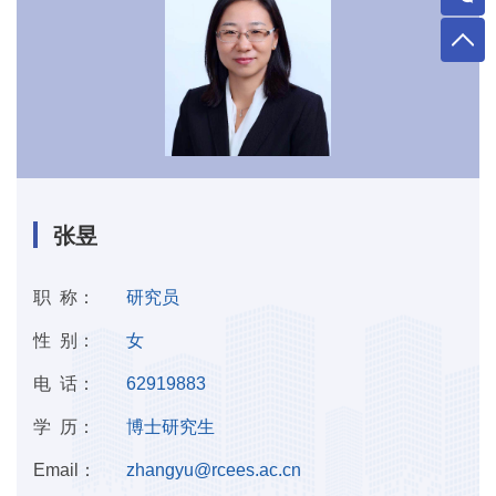
张昱
职 称：
研究员
性 别：
女
电 话：
62919883
学 历：
博士研究生
Email：
zhangyu@rcees.ac.cn