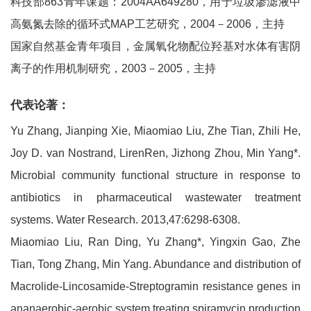
科技部863青年课题：2004AA649280，用于垃圾渗滤液中
高氨氮去除的循环式MAP工艺研究，2004－2006，主持
国家自然基金青年项目，金属氧化物配位羟基对水体有害阴
离子的作用机制研究，2003－2005，主持
代表论著：
Yu Zhang, Jianping Xie, Miaomiao Liu, Zhe Tian, Zhili He,
Joy D. van Nostrand, LirenRen, Jizhong Zhou, Min Yang*.
Microbial community functional structure in response to
antibiotics in pharmaceutical wastewater treatment
systems. Water Research. 2013,47:6298-6308.
Miaomiao Liu, Ran Ding, Yu Zhang*, Yingxin Gao, Zhe
Tian, Tong Zhang, Min Yang. Abundance and distribution of
Macrolide-Lincosamide-Streptogramin resistance genes in
ananaerobic-aerobic system treating spiramycin production