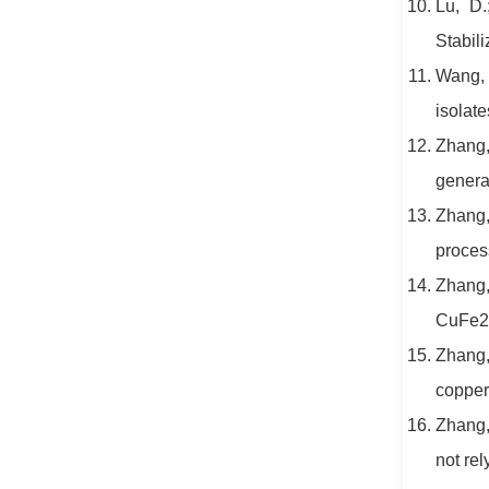
Lu, D.
Stabili
Wang, 
isolat
Zhang, 
generat
Zhang,
proces
Zhang,
CuFe2O
Zhang,
copper 
Zhang, 
not rel