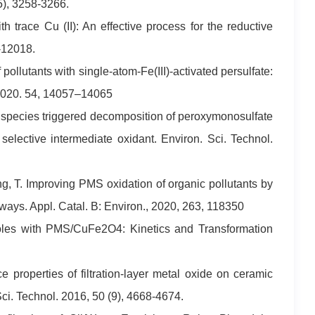
5), 3258-3266.
trace Cu (II): An effective process for the reductive
9-12018.
 pollutants with single-atom-Fe(III)-activated persulfate:
. 2020. 54, 14057–14065
ic species triggered decomposition of peroxymonosulfate
selective intermediate oxidant. Environ. Sci. Technol.
ng, T. Improving PMS oxidation of organic pollutants by
hways. Appl. Catal. B: Environ., 2020, 263, 118350
azoles with PMS/CuFe2O4: Kinetics and Transformation
ce properties of filtration-layer metal oxide on ceramic
 Sci. Technol. 2016, 50 (9), 4668-4674.