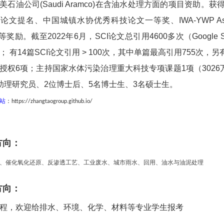
美石油公司(Saudi Aramco)在含油水处理方面的项目资助
文提名、中国城镇水协优秀科技论文一等奖、IWA-YWP Asia-Pacific R
d等奖励。截至2022年6月，SCI论文总引用4600多次（Google S
； 有14篇SCI论文引用 > 100次，其中单篇最高引用755次，另
授权6项；主持国家水体污染治理重大科技专项课题1项（302
助理研究员、2位博士后、5名博士生、3名硕士生。
站
：
https://zhangtaogroup.github.io/
方向：
、催化氧化还原、反渗透工艺、工业废水、城市雨水、回用、油水与油泥处理
方向：
程，欢迎给排水、环境、化学、材料等专业学生报考