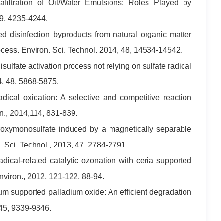
filtration of Oil/Water Emulsions: Roles Played by
 49, 4235-4244.
ed disinfection byproducts from natural organic matter
ocess. Environ. Sci. Technol. 2014, 48, 14534-14542.
isulfate activation process not relying on sulfate radical
14, 48, 5868-5875.
adical oxidation: A selective and competitive reaction
on., 2014,114, 831-839.
peroxymonosulfate induced by a magnetically separable
. Sci. Technol., 2013, 47, 2784-2791.
adical-related catalytic ozonation with ceria supported
 Environ., 2012, 121-122, 88-94.
rium supported palladium oxide: An efficient degradation
 45, 9339-9346.