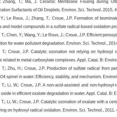
; Zhang, T.; Ma, J. Ceramic Membrane Fouling during Ultra
zation Surfactants of Oil Droplets. Environ. Sci. Technol. 2015,
Y.; Le Roux, J.; Zhang, T.; Croue, J.P. Formation of brominat
es and model compounds in a sulfate radical-based oxidation pr
T.; Chen, Y.; Wang, Y.; Le Roux, J.; Croue, J.P. Efficient peroxyd
ion for water pollutant degradation. Environ. Sci. Technol., 20
 T.; Croue, J.P. Catalytic ozonation not relying on hydroxyl r
s related to metal-carboxylate complexes. Appl. Catal. B: Envir
 T.; Zhu, H.; Croue, J.P. Production of sulfate radical from 
4 spinel in water: Efficiency, stability, and mechanism. Environ
 T.; Li, W.; Croue, J.P. A non-acid-assisted and non-hydroxyl-r
oxide in efficient oxalate degradation in water. Appl. Catal. B:
T.; Li, W.; Croue, J.P. Catalytic ozonation of oxalate with a ce
ying on hydroxyl radical oxidation. Environ. Sci. Technol., 2011,