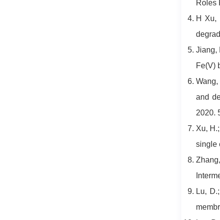
Roles 
H Xu, 
degrada
Jiang, 
Fe(V) 
Wang, 
and de
2020. 
Xu, H.
single 
Zhang,
Interm
Lu, D.;
membran