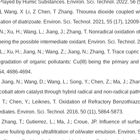
Played by Humic Substances. Environ. Sci. Technol. 2022. 56 (
L Wang, X Li, Z Chen, T Zhang. Thiourea dioxide coupled with 
tion of diatrizoate. Environ. Sci. Technol. 2021, 55 (17), 1200
N.; Xu, H.; Wang, L.; Jiang, J.; Zhang, T. Nonradical oxidation of
being the possible intermediate oxidant. Environ. Sci. Technol
L.; Xu, H.; Jiang, N.; Wang, Z.; Jiang, N.; Zhang, T. Trace cupr
gradation of organic pollutants: Cu(III) being the primary and 
54, 4686-4694.
; Jiang, N.; Wang, D.; Wang, L.; Song, Y.; Chen, Z.; Ma, J.; Zha
cobalt atom catalyst through hybrid radical and non-radical pat
 T.; Chen, Y.; Leiknes, T. Oxidation of Refractory Benzothi
ediates. Environ. Sci. Technol. 2016, 50 (11), 5864-5873.
 Zhang, T.; Gutierrez, L.; Ma, J.; Croue, JP. Influence of surfa
e fouling during ultrafiltration of oil/water emulsion. Environ.