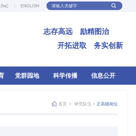
网办公
ENGLISH
志存高远 励精图治
开拓进取 务实创新
育
党群园地
科学传播
信息公开
首页
研究队伍
正高级岗位