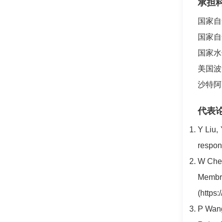
承担
国家自
国家自
国家水
美国波音公司
沙特阿美Co
代表
Y Liu,
respons
W Chen
Memb
(https:
P Wang