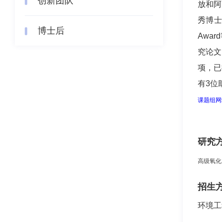
创新团队
放和阿
秀博士论
博士后
Awar
究论文
项，已
有3位
课题组网
研究
高级氧化
招生
环境工