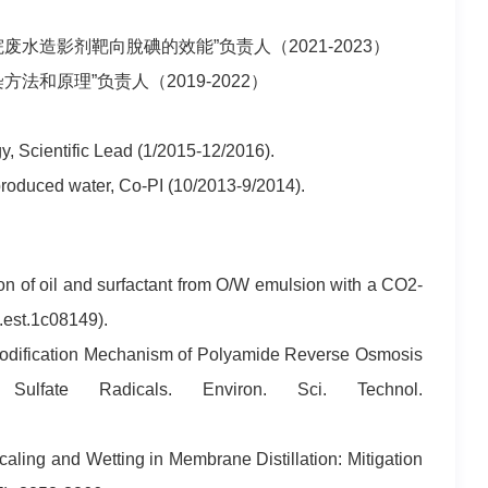
造影剂靶向脫碘的效能”负责人（2021-2023）
和原理”负责人（2019-2022）
ientific Lead (1/2015-12/2016).
roduced water, Co-PI (10/2013-9/2014).
n of oil and surfactant from O/W emulsion with a CO2-
s.est.1c08149).
odification Mechanism of Polyamide Reverse Osmosis
lfate Radicals. Environ. Sci. Technol.
ling and Wetting in Membrane Distillation: Mitigation