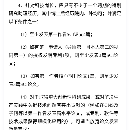
4
、针对
科技
岗位，
应具有不少于一个聘期的特别
研究助理经历，其中博士后经历院内、外均可
；并
满足
以下条件之一：
（
1
）
至少发表
第一作者
SCI
论文
4
篇
；
（
2
）
如有第一申请人（导师第一且本人第二的视
同第一）的授权发明专利
1
项，则至少发表
3
篇
SCI
论
文；
（
3
）
如有第一作者核心期刊论文
1
篇，则至少发
表
3
篇
SCI
论文；
（
4
）
对于取得重大创新性科研成果，或对解决生
产实践中关键技术问题有突出贡献的（例如在
CNS
及
子刊等以第一作者发表高水平论文，或专利、软件等
技术成果获得规模化应用的），可适当放宽论文发表
数量要求；