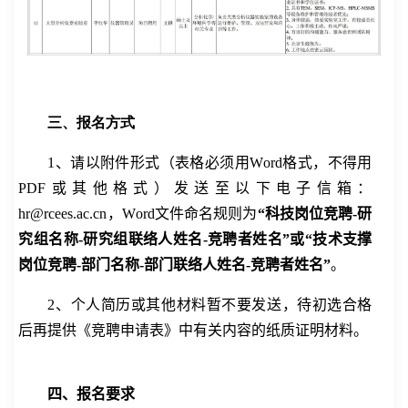
三、报名方式
1
、
请以附件形式（表格必须用
W
ord
格式，不得用
PDF
或其
他
格式）发送至以下电子信箱：
hr
@rcees.ac.cn
，
W
ord
文件命名规则为
“
科技
岗位竞聘
-
研
究组名称
-
研究组联络人姓名
-
竞聘者
姓名”
或
“技术支撑
岗位竞聘
-
部门名称
-
部门联络人姓名
-
竞聘者
姓名”
。
2
、个人简历或其
他
材料暂不要发送，待初选合格
后再提供《竞聘申请表》中有关内容的纸质证明材料。
四、报名要求