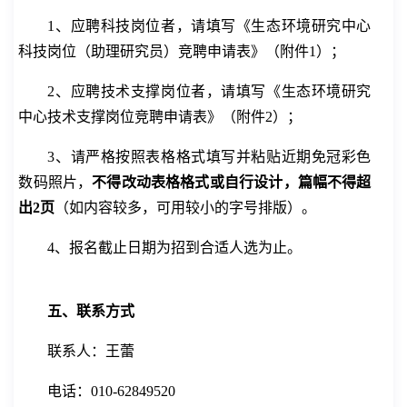
1
、应聘
科技
岗位者，请填写《生态环境研究中心
科技
岗位（助理研究员）竞聘申请表》
（附件
1
）
；
2
、
应聘技术支撑岗位者，请填写《生态环境研究
中心技术支撑岗位竞聘申请表》
（附件
2
）；
3
、请严格按照表格格式填写并粘贴近期免冠彩色
数码照片，
不得改动表格格式或自行设计，篇幅不得超
出
2
页
（如内容较多，可用较小的字号排版）。
4
、
报名截止
日期为
招到合适人选为止
。
五、联系方式
联系人：
王蕾
电话：
010-62849
520