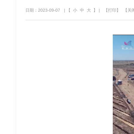
日期：2023-09-07
| 【
小
中
大
】 |
【打印】
【关