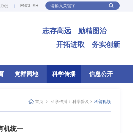
网办公
ENGLISH
志存高远 励精图治
开拓进取 务实创新
育
党群园地
科学传播
信息公开
首页
科学传播
科学普及
科普视频
有机统一