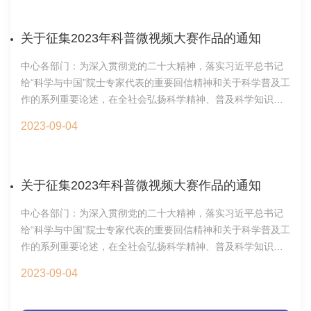
胜奖。科普表演通过临床、动物、环境研究者相互“甩锅”的情景
演示，生动阐释解决细菌耐药性难题需要One Health（全健
康）理念的指引下多学科交叉合作，呼吁从源头管控出发阻断
关于征集2023年科普微视频大赛作品的通知
耐药基因的传播扩散。
中心各部门：为深入贯彻党的二十大精神，落实习近平总书记
给“科学与中国”院士专家代表的重要回信精神和关于科学普及工
作的系列重要论述，在全社会弘扬科学精神、普及科学知识，
推动提升全社会科学文化素养，根据《科学技术部办公厅中国
2023-09-04
科学院办公厅关于举办2023年全国科普微视频大赛的通知》
（国科办才〔2023〕71号），院学部工作局将组织全院科普微
视频大赛。综合办公室将负组织中心科普微视频大赛报名事宜,
现将有关事项通知如下:一、作品要求（一）时间要求参选作品
关于征集2023年科普微视频大赛作品的通知
应为2022年1月1日至2022年12月31日之间完成并播出过的原
中心各部门：为深入贯彻党的二十大精神，落实习近平总书记
创微视频作品，时长为2～5分钟。（二）内容要求内容围绕普
给“科学与中国”院士专家代表的重要回信精神和关于科学普及工
及科技知识，传播科学思想，倡导科学方法，弘扬科学精神；
作的系列重要论述，在全社会弘扬科学精神、普及科学知识，
繁荣科普创作，推进科普信息化建设，并符合以下要求：1.作
推动提升全社会科学文化素养，根据《科学技术部办公厅中国
品符合党的路线、方针、政策，符合国家关于互联网作品及其
2023-09-04
科学院办公厅关于举办2023年全国科普微视频大赛的通知》
传播的相关法律法规；2.内容短而精，兼具科学性、知识性、
（国科办才〔2023〕71号），院学部工作局将组织全院科普微
通俗性、艺术性、趣味性；3.作品应在2022年1月1日至2022年