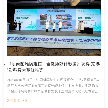
普短视频、图片三类作品，征集内容以弘扬科学家精神、讲述
环境污染现状，以及新技术在重金属、PM2.5、微塑料等污染
科学故事、解读科研成果、展现科学原理、展现科学之美、记
物研究中的应用进展。最后，邢学勇秘书长作总结讲话，并鼓
录科研生活为主，向公众传播科学知识的同时，弘扬科学正能
励新桥路中学学生们要树立远大理想，矢志科技报国，未来积
量和核心价值观。大赛设有一、二、三等奖、入围奖、最佳组
极投身于我国科学事业。北京市门头沟区新桥路中学师生在本
织奖。综合办公室将组织中心参赛人员组团参加科普视频图片
次研学活动中收获颇丰，并对生态环境中心表示衷心感谢，希
大赛事宜。具体实施方案请参看见附件1【2023年中国科学院
望未来有更多机会参与中心举办的科普宣传活动。环境化学与
科普视频图片大赛实施方案】，作品参赛报名请参见附件
生态毒理学国家重点实验室2024年1月18日
2【2023年科普视频图片大赛参赛表】。报名截止日期：2023
年12月9日联系方式联系人：姜立军联系电话：010-62849185
电子邮箱：kepu@rcees.ac.cn附件1【2023年中国科学院科普
视频图片大赛实施方案】附件2【2023年科普视频图片大赛参
《耐药菌难防难控，全健康献计献策》获得“京港
赛表】
说”科普大赛优胜奖
2023年10月21日，中国科学院生态环境研究中心张昱研究员与
浙江大学医学院附属第二医院张嵘主任、中国农业大学动物医
学院汪洋教授共同指导团队参加第十二届京港感染论坛在京举
办科普“京港说”活动。团队的科普表演《耐药菌难防难控，全健
2023-11-30
康献计献策》通过前期线上遴选进入现场展示环节，并荣获优