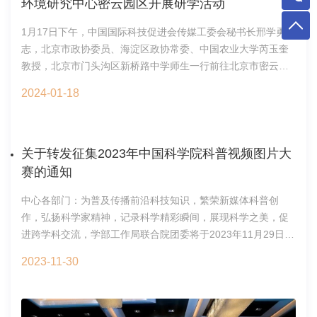
环境研究中心密云园区开展研学活动
1月17日下午，中国国际科技促进会传媒工委会秘书长邢学勇同
志，北京市政协委员、海淀区政协常委、中国农业大学芮玉奎
教授，北京市门头沟区新桥路中学师生一行前往北京市密云区
怀柔科学城东区中国科学院生态环境研究中心环境污染物识别
2024-01-18
与控制协同创新平台（简称中国科学院生态环境研究中心密云
园区）开展研学活动，先后参观识别科研楼和综合技术平台。
中国科学院生态环境研究中心环境化学与生态毒理学国家重点
实验室谭志强研究员陪同参观。芮玉奎委员以“科学实验在课题
关于转发征集2023年中国科学院科普视频图片大
研究中的意义”为题，向老师和同学们介绍了科学研究的重要
赛的通知
性。谭志强研究员从“国家队”“国家人”“国家事”“国家责”定位，
中心各部门：为普及传播前沿科技知识，繁荣新媒体科普创
抢占科技制高点使命，介绍了团队成员围绕服务国家环境与健
作，弘扬科学家精神，记录科学精彩瞬间，展现科学之美，促
康研究的重大需求，在低浓度微/纳米颗粒分析表征新仪器研制
进跨学科交流，学部工作局联合院团委将于2023年11月29日—
及其在相关领域应用开展的系列研究工作。综合分析测试中心
12月10日面向院属各单位科研、科普工作者、研究生举办2023
杨子嘉老师深入浅出地向新桥路中学师生们介绍了综合技术平
2023-11-30
年中国科学院科普视频图片大赛，充分发挥院内科研资源优
台的气相色谱、高效液相色谱和质谱等仪器的原理与应用。赵
势，培育产出更多优质视频、图片作品。本次大赛将面向各单
伟辰博士研究生以“质谱与场流分离技术在环境检测中的应用”为
位和个人（在职、离退休职工和在读学生）征集科普视频、科
题，作趣味科普报告，让新桥路中学师生们直观了解到当前的