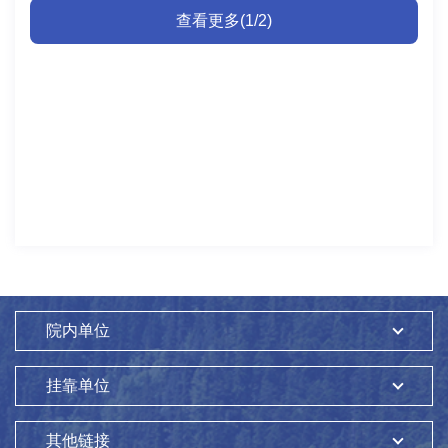
视频大赛。综合办公室将负组织中心科普微视频大赛报名事宜,
12月31日期间，在省级、省会城市电视台，国内主流网络平
查看更多(1/2)
现将有关事项通知如下:一、作品要求（一）时间要求参选作品
台，主要科技、科普类网站，具有广泛影响的专业网站播出
应为2022年1月1日至2022年12月31日之间完成并播出过的原
过，并提供原视频播放网址；4.作者承诺参选作品创意及素材
创微视频作品，时长为2～5分钟。（二）内容要求内容围绕普
的原创性，保证对提交作品拥有自主知识产权，若发现抄袭，
及科技知识，传播科学思想，倡导科学方法，弘扬科学精神；
取消评选资格；5.视频中的文字语言应为简体中文，配音和解
繁荣科普创作，推进科普信息化建设，并符合以下要求：1.作
说使用普通话，配中文字幕；6.视频应由片头、正片、片尾三
品符合党的路线、方针、政策，符合国家关于互联网作品及其
部分构成，片头名称应与申报名称一致，片尾应体现主创人
传播的相关法律法规；2.内容短而精，兼具科学性、知识性、
员、制作单位、版权单位等制作信息。（三）形式、格式要求
通俗性、艺术性、趣味性；3.作品应在2022年1月1日至2022年
1.作品形式为纪录短片、DV短片、视频剪辑、动画、动漫等；
12月31日期间，在省级、省会城市电视台，国内主流网络平
2.可通过PC、手机、相机、摄像头、DV、DC、MP4等多种视
台，主要科技、科普类网站，具有广泛影响的专业网站播出
频终端摄录；3.格式须为MP4格式，画幅比例16:9，分辨率为
过，并提供原视频播放网址；4.作者承诺参选作品创意及素材
1080p以上，单个视频大小为100～300M之间。二、推荐方式
的原创性，保证对提交作品拥有自主知识产权，若发现抄袭，
及要求1.请参加微视频大赛人员报送至综合办公室。2.每部微视
取消评选资格；5.视频中的文字语言应为简体中文，配音和解
频作品需从唯一渠道推荐，如多渠道推荐，将取消该部作品的
院内单位
说使用普通话，配中文字幕；6.视频应由片头、正片、片尾三
参评资格。三、推荐材料1.提交材料。邮寄微视频光盘（3套）
部分构成，片头名称应与申报名称一致，片尾应体现主创人
和2023年全国科普微视频大赛作品推荐表（见附件）纸质版
挂靠单位
员、制作单位、版权单位等制作信息。（三）形式、格式要求
（3份）至，表格电子版发送至电子邮箱。2.截止时间。2023年
1.作品形式为纪录短片、DV短片、视频剪辑、动画、动漫等；
9月10日（以电子邮箱收到日为准）。四、评选办法1.形式审
2.可通过PC、手机、相机、摄像头、DV、DC、MP4等多种视
查。分辨率、尺寸和字幕等形式上不符合要求的作品将无法参
其他链接