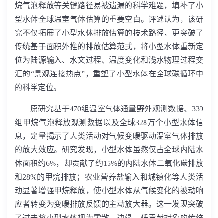
烷气泡释放等关键路径易被遗漏的科学难题，填补了小
型水体全球温室气体估算的重要空白。评述认为，该研
究不仅拓展了小型水体排放估算的技术路径，更突破了
传统基于面积外推的排放估算范式，将小型水体重新定
位为陆源输入、水文过程、温度变化和浅水物理过程交
汇的“景观连接热点”，重塑了小型水体在全球碳循环中
的科学定位。
原研究基于
470
组温室气体通量野外观测数据、
339
组甲烷气泡释放观测数据以及全球
328
万个小型水体信
息，定量揭示了人类活动对气候变暖驱动温室气体排放
的放大效应。研究发现，小型水体虽然仅占全球内陆水
体面积约
6%
，却贡献了约
15%
的内陆水体二氧化碳排放
和
28%
的甲烷排放；农业营养盐输入和城镇化等人类活
动显著增强甲烷释放，使小型水体从气候变化的被动响
应者转变为变暖排放反馈的主动放大器。这一发现突破
了过去将小型水体视为零散、边缘、低贡献对象的传统