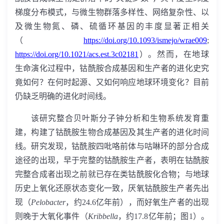
梯度分布模式，与微生物群落多样性、网络复杂性、以
及微生物氮、磷、硫循环基因的丰度显著正相关
（
https://doi.org/10.1093/ismejo/wrae009
;
https://doi.org/10.1021/acs.est.3c02181
）。然而，在地球
生命演化过程中，钴酰胺合成基因和生产者的进化史究
竟如何？在何时起源、又如何响应地球环境变化？目前
仍缺乏明确的进化时间线。
该研究整合贝叶斯分子钟分析和生物系统发育重
建，构建了钴酰胺生物合成基因及其生产者的进化时间
线。研究发现，钴酰胺四吡咯前体与咕啉环的部分合成
途径的出现，早于完整的钴酰胺生产者，表明在钴酰胺
完整合成者出现之前就已存在类钴酰胺化合物；与地球
历史上氧化还原状态变化一致，厌氧钴酰胺生产者先出
现（
Pelobacter
，约
24.6
亿年前），而好氧生产者的出现
则晚于大氧化事件（
Kribbella
，约
17.8
亿年前；图
1
）。