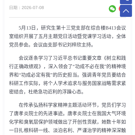
日期：2026-07-08
5
月
13
日，研究生第十三党支部在综合楼
B413
会议
室组织开展了五月主题党日活动暨党课学习活动，全体
党员参会。会议由支部书记刘梓欣主持。
会议逐条学习了习近平总书记重要文章《树立和践
行正确政绩观》，深入领会了“功成不必在我”的精神境
界和“功成必定有我”的历史担当。强调青年党员要结合
科研工作实际，将个人学术追求与服务国家战略需求紧
密结合，杜绝急功近利的浮躁心态。
在传承弘扬科学家精神主题活动环节，党员们学习
了唐孝炎院士的先进事迹。唐孝炎院士在我国大气环境
化学和臭氧层保护领域做出了开创性贡献，她数十年如
一日扎根科研一线、淡泊名利、严谨治学的精神深深触