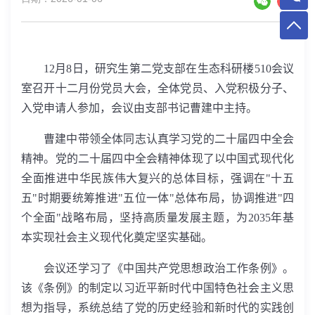
12
月
8
日，研究生第二党支部在生态科研楼
510
会议
室召开十二月份党员大会，全体党员、入党积极分子、
入党申请人参加，会议由支部书记曹建中主持。
曹建中带领全体同志认真学习党的二十届四中全会
精神。党的二十届四中全会精神体现了以中国式现代化
全面推进中华民族伟大复兴的总体目标，强调在
"
十五
五
"
时期要统筹推进
"
五位一体
"
总体布局，协调推进
"
四
个全面
"
战略布局，坚持高质量发展主题，为
2035
年基
本实现社会主义现代化奠定坚实基础。
会议还学习了《中国共产党思想政治工作条例》。
该《条例》的制定以习近平新时代中国特色社会主义思
想为指导，系统总结了党的历史经验和新时代的实践创