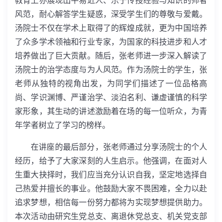
教育上亦展现出平易近人、乐于传授经验与知识的师者
风范，耐心解答学生疑惑，深受学生们的尊敬与爱戴。
汤院士不仅在学术上取得了的辉煌成就，更为中国培养
了众多学术领袖和行业专家，为国家的科技进步和人才
培养做出了巨大贡献。随后，张老师进一步深入解读了
汤院士的治学态度与为人风范。作为汤院士的学生，张
老师从独特的视角出发，为同学们描述了一位品格高
尚、学识渊博、严谨治学、淡泊名利、谦虚谨慎的科学
家形象，其生动的讲述激励着在场的每一位听众，为青
年学者树立了学习的榜样。
在讲座的最后部分，张老师通过分享汤院士的个人
经历，给予了大家深刻的人生启示。他强调，在面对人
生重大抉择时，我们应当充分认识自我，坚定地选择自
己热爱并擅长的事业。他鼓励大家不畏困难，全力以赴
追求梦想，相信每一份努力都将为实现梦想提供助力。
本次活动由研究生党总支、离退休党总支、机关党支部