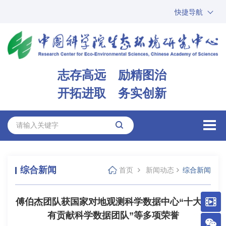
快捷导航
中国科学院
ARP
邮箱
内网办公
志存高远 励精图治
ENGLISH
开拓进取 务实创新
综合新闻
首页
新闻动态
综合新闻
傅伯杰团队获国家对地观测科学数据中心“十大最
有贡献科学数据团队”等多项荣誉