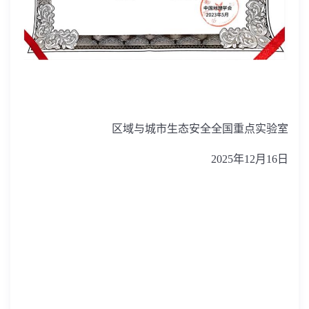
区域与城市生态安全全国重点实验室
2025
年
12
月
16
日