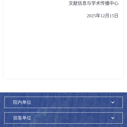
文献信息与学术传播中心
2025
年
12
月
15
日
院内单位
挂靠单位