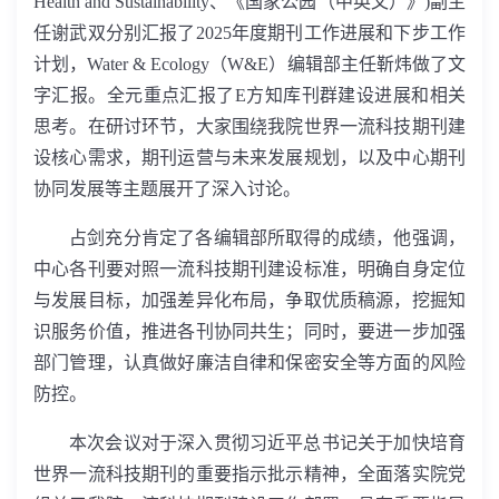
Health and Sustainability
、《国家公园（中英文）》
)
副主
任谢武双分别汇报了
2025
年度期刊工作进展和下步工作
计划，
Water & Ecology
（
W&E
）编辑部主任靳炜做了文
字汇报。全元重点汇报了
E
方知库刊群建设进展和相关
思考。在研讨环节，大家围绕我院世界一流科技期刊建
设核心需求，期刊运营与未来发展规划，以及中心期刊
协同发展等主题展开了深入讨论。
占剑充分肯定了各编辑部所取得的成绩，他强调，
中心各刊要对照一流科技期刊建设标准，明确自身定位
与发展目标，加强差异化布局，争取优质稿源，挖掘知
识服务价值，推进各刊协同共生；同时，要进一步加强
部门管理，认真做好廉洁自律和保密安全等方面的风险
防控。
本次会议对于深入贯彻习近平总书记关于加快培育
世界一流科技期刊的重要指示批示精神，全面落实院党