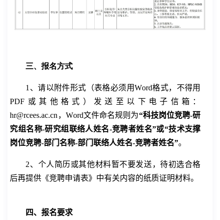
三、报名方式
1
、
请以附件形式（表格必须用
W
ord
格式，不得用
PDF
或其
他
格式）发送至以下电子信箱：
hr
@rcees.ac.cn
，
W
ord
文件命名规则为
“
科技
岗位竞聘
-
研
究组名称
-
研究组联络人姓名
-
竞聘者
姓名”
或
“技术支撑
岗位竞聘
-
部门名称
-
部门联络人姓名
-
竞聘者
姓名”
。
2
、个人简历或其
他
材料暂不要发送，待初选合格
后再提供《竞聘申请表》中有关内容的纸质证明材料。
四、报名要求