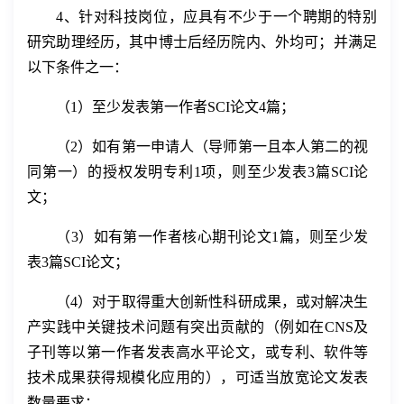
4
、针对
科技
岗位，
应具有不少于一个聘期的特别
研究助理经历，其中博士后经历院内、外均可
；并
满足
以下条件之一：
（
1
）
至少发表
第一作者
SCI
论文
4
篇
；
（
2
）
如有第一申请人（导师第一且本人第二的视
同第一）的授权发明专利
1
项，则至少发表
3
篇
SCI
论
文；
（
3
）
如有第一作者核心期刊论文
1
篇，则至少发
表
3
篇
SCI
论文；
（
4
）
对于取得重大创新性科研成果，或对解决生
产实践中关键技术问题有突出贡献的（例如在
CNS
及
子刊等以第一作者发表高水平论文，或专利、软件等
技术成果获得规模化应用的），可适当放宽论文发表
数量要求；