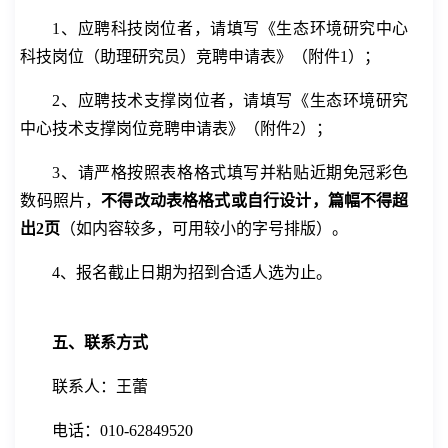
1
、应聘
科技
岗位者，请填写《生态环境研究中心
科技
岗位（助理研究员）竞聘申请表》
（附件
1
）
；
2
、
应聘技术支撑岗位者，请填写《生态环境研究
中心技术支撑岗位竞聘申请表》
（附件
2
）；
3
、请严格按照表格格式填写并粘贴近期免冠彩色
数码照片，
不得改动表格格式或自行设计，篇幅不得超
出
2
页
（如内容较多，可用较小的字号排版）。
4
、
报名截止
日期为
招到合适人选为止
。
五、联系方式
联系人：
王蕾
电话：
010-62849
520