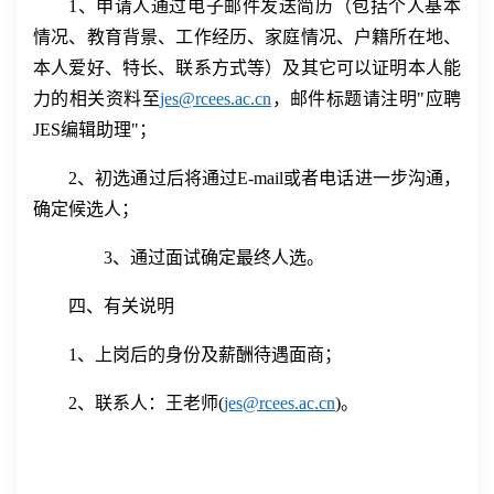
1
、
申请人通过电子邮件发送简历（包括个人基本
情况、教育背景、工作经历、家庭情况、户籍所在地、
本人爱好、特长、联系方式等）及其它可以证明本人能
力的相关资料至
jes
@rcees.ac.cn
，
邮件标题
请
注明
"
应聘
J
ES
编辑助理
"
；
2
、
初选通过后将通过
E
-
mail
或者电话进一步沟通，
确定候选人
；
3
、
通过面试确定最终人选。
四、有关说明
1
、
上岗后的身份及薪酬待遇面商；
2
、
联系人：
王
老师
(
jes
@rcees.ac.cn
)
。