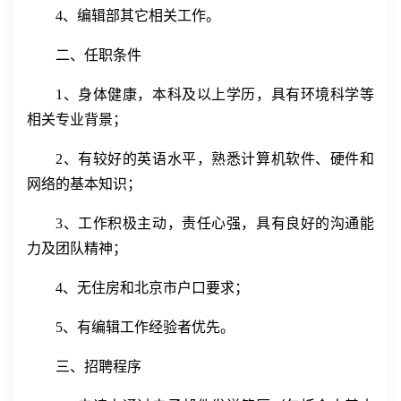
4
、编辑部其
它
相关工作
。
二、任职条件
1
、
身体健康，
本科及以上学历，
具有环境科学等
相关
专业
背景；
2
、有较好的英语水平，熟悉计算机软件、硬件和
网络的基本知识；
3
、工作积极主动，责任心强，具有良好的沟通能
力及团队
精神
；
4
、无住房
和
北京市户口
要求
；
5
、
有编辑
工作经验者优先
。
三、招聘程序