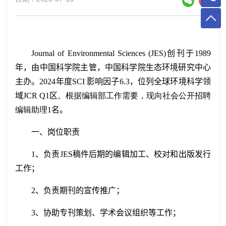
Journal of Environmental Sciences (JES)
创刊于
1989
年，
由中国科学院主管，中国科学院生态环境研究中心
主办。
2024
年度
SCI
影响因子
6.3
，位列全球环境科学领
域
JCR Q1
区
。
根据编辑部工作需要，现向社会公开招聘
编辑助理
1
名。
一、岗位职责
1
、负责
J
ES
稿件后期
的编辑加工、
校对和出版发行
工作；
2
、负责期刊的
宣传推广
；
3
、协助专刊策划、学术会议
组织
等工作；