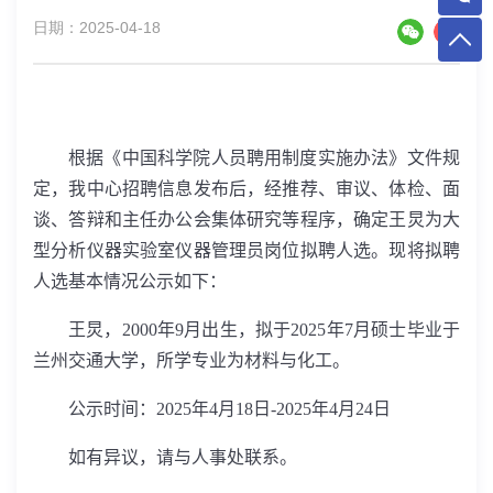
日期：2025-04-18
根据《中国科学院人员聘用制度实施办法》文件规
定，我中心招聘信息发布后，经推荐、审议、体检、面
谈、答辩和主任办公会集体研究等程序，确定王炅为大
型分析仪器实验室仪器管理员岗位拟聘人选。现将拟聘
人选基本情况公示如下：
王炅，
2000
年
9
月出生，拟于
2025
年
7
月硕士毕业于
兰州交通大学，所学专业为材料与化工。
公示时间：
2025
年
4
月
18
日
-2025
年
4
月
24
日
如有异议，请与人事处联系。