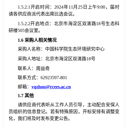
1.5.2.1
开启时间：
2024
年
11
月
25
日上
午
9:
0
0
，届时
请各
供应商
派代表出席比选会议。
1.5.2.2
开启地点：北京市海淀区双清路
18
号生态科
研楼
505
会议室。
1.6
采购人相关情况
采购人名称：中国科学院生态环境研究中心
采购人地址：北京市海淀区双清路
18
号
联系人：
周益奇
联系方式：
62923597-801
邮箱：
yqzhou@rcees.ac.cn
1.7
其他
请供应商代表听从工作人员引导，主动配合安保人
员组织的信息登记。若有特殊原因，开标安排有调整变
化，我们将及时发布变更公告。