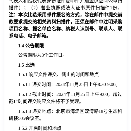
代表人和授权代表身份证件复印件并加盖供应商公章扫
描件）；（
2
）营业执照或法人证书原件扫描件
1
份。
注：本次比选采用邮件报名的方式，除在邮件中提交前
款要求提交的相关资料扫描件，还须在邮件中注明采购
项目名称、报名单位名称、纳税人识别号、联系人、联
系电话、电子邮箱。
1.4
公告期限
公告期限为
3
个工作日。
1.5
比选
1.5.1
响应文件递交、截止的时间和地点
1.5.1.1
递交时间：
2024
年
11
月
25
日上
午
8
:
3
0-9:
0
0
。
1.5.1.2
截止时间：
2024
年
11
月
25
日上
午
9:
0
0
，超过
截止时间递交响应文件将不予受理。
1.5.1.3
递交地点：北京市海淀区双清路
18
号生态科
研楼
505
会议室。
1.5.2
开启时间和地点