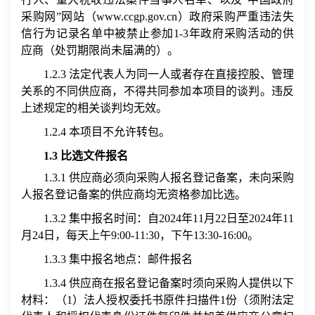
采购网”网站（
www.ccgp.gov.cn
）政府采购严重违法失
信行为记录名单中被禁止参加
1-3
年政府采购活动的供
应商（处罚期限尚未届满的）。
1.2.3
法定代表人为同一人或者存在直接控股、管理
关系的不同供应商，不得共同参加本项目的谈判。违反
上述规定的相关谈判均无效。
1.2.4
本项目不允许转包。
1.3
比选文件报名
1.3.1
供应商
必须向采购人报名登记备案，未向采购
人报名登记备案的供应商均无资格参加比选。
1.3.2
集中报名时间：自
2024
年
11
月
22
日至
2024
年
11
月
24
日，每天上午
9:00-11:30
，下午
13:30-16:00
。
1.3.3
集中报名地点：邮件报名
1.3.4
供应商在报名登记备案时须向采购人提供以下
材料：（
1
）法人授权委托书原件扫描件
1
份（须附法定