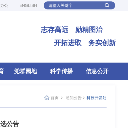
网办公
ENGLISH
志存高远 励精图治
开拓进取 务实创新
育
党群园地
科学传播
信息公开
首页
通知公告
科技开发处
比选公告