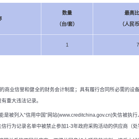
数量
最高
称
（台
/
套）
（人民
1
的商业信誉和健全的财务会计制度；具有履行合同所必需的设
没有重大违法记录。
是被列入“信用中国”网站
(www.creditchina.gov.cn)
失信被执行
失信行为记录名单中被禁止参加
1-3
年政府采购活动的供应商（处