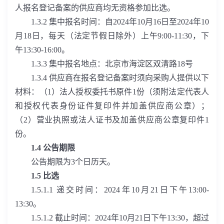
人报名登记备案的供应商均无资格参加比选。
1.3.2
集中报名时间：自
2024
年
10
月
16
日至
2024
年
10
月
18
日，每天（法定节假日除外）上午
9:00-11:30
，下
午
13:30-16:00
。
1.3.3
集中报名地点：北京市海淀区双清路
18
号
1.3.4
供应商在报名登记备案时须向采购人提供以下
材料：（
1
）法人授权委托书原件
1
份（须附法定代表人
和授权代表身份证件复印件并加盖供应商公章）；
（
2
）营业执照或法人证书及加盖供应商公章复印件
1
份。
1.4
公告期限
公告期限为
3
个日历天。
1.5
比选
1.5.1.1
递交时间：
2024
年
10
月
21
日下午
13:00-
13:30
。
1.5.1.2
截止时间：
2024
年
10
月
21
日下午
13:30
，超过