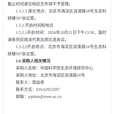
截止时间递交响应文件将不予受理。
1.5.1.3
递交地点：北京市海淀区双清路
18
号生态科
研楼
507
会议室。
1.5.2
开启时间和地点
1.5.2.1
开启时间：
2024
年
10
月
21
日下午
13:30
，届时
请各供应商派代表出席比选会议。
1.5.2.2
开启地点：北京市海淀区双清路
18
号生态科
研楼
507
会议室。
1.6
采购人相关情况
采购人名称：中国科学院生态环境研究中心
采购人地址：北京市海淀区双清路
18
号
联系人：周益奇
联系方式：
010-62923597
邮箱：
yqzhou@rcees.ac.cn