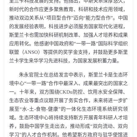
里兰卡科技发展的支持。他指出，中斯关系深厚悠久，
新时代的合作应更多聚焦教育、科研和技术应用领域，
推动双边关系从“项目型合作”迈向“能力型合作”。中国
的发展经验表明，科技进步必须服务国家现代化进程，
斯里兰卡也需加快科研机制改革、加强人才培养和成果
应用转化。他感谢中国政府和“一带一路”国际科学组织
联盟（
ANSO
）等提供的奖学金支持，并鼓励更多斯里
兰卡学生来华学习先进科技，为国家发展积蓄力量。
朱永官院士在总结发言中表示，斯里兰卡是生态环
境中心“一带一路”合作中最深入、成果最突出的国家之
一。十年来，双方围绕
CKDu
防控、饮用水安全保障、
生态农业等重点议题开展了务实合作，未来将进一步扩
展至“水
-
土
-
食物
-
健康”的一体化生态环境系统研究领
域。生态环境中心将持续支持斯方开展青年科研人才培
养，鼓励中国学生走出去，推动形成“双向流动、双向
学习”的人才合作机制。他希望斯方政府与驻华使馆进